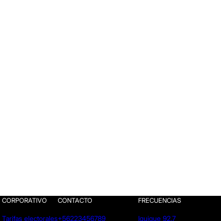
CORPORATIVO
CONTACTO
FRECUENCIAS
Tarifas electorales
+56223456789
Iquique 92.7