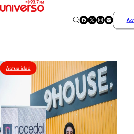
Ac
Actualidad
Música
Programas
Podcasts
Destacados
Actualidad