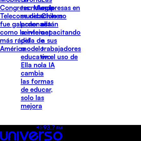
tecnología
Congress: Mundo
empresas en
se debe
Telecomunicaciones
Chile no
poner al
fue galardonada
están
servicio
como la internet
capacitando
del
más rápida de
a sus
modelo
América
trabajadores
educativo.
en el uso de
Ella no
la IA
cambia
las formas
de educar,
solo las
mejora