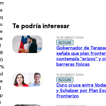
m
a
q
u
Te podría interesar
e
e
16 DE MARZO 2026
NOTICIAS
l
Gobernador de Tarapa
8
señala que plan fronter
contempla “erizos” y o
0
barreras físicas
%
d
16 DE MARZO 2026
NOTICIAS
e
Duro cruce entre Voda
l
y Schalper por Plan E
p
Fronterizo
i