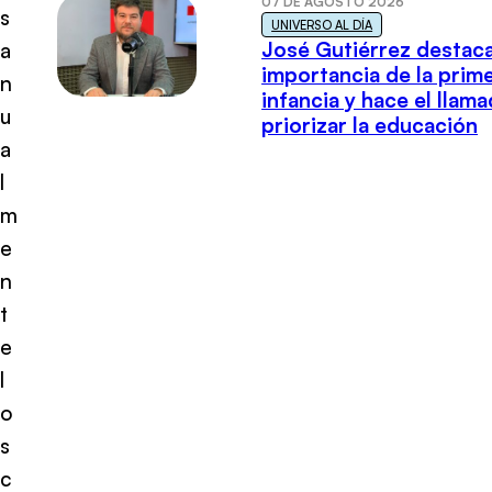
07 DE AGOSTO 2026
s
UNIVERSO AL DÍA
José Gutiérrez destaca
a
importancia de la prim
n
infancia y hace el llam
u
priorizar la educación
a
l
m
e
n
t
e
l
o
s
c