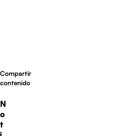
Compartir
contenido
N
o
t
i