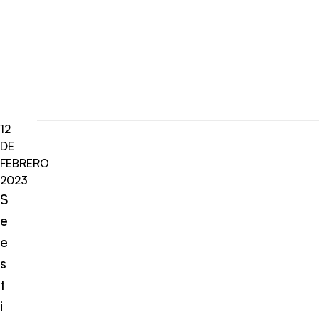
12
DE
FEBRERO
2023
S
e
e
s
t
i