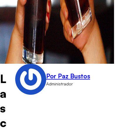
L
Por Paz Bustos
Administrador
a
s
c