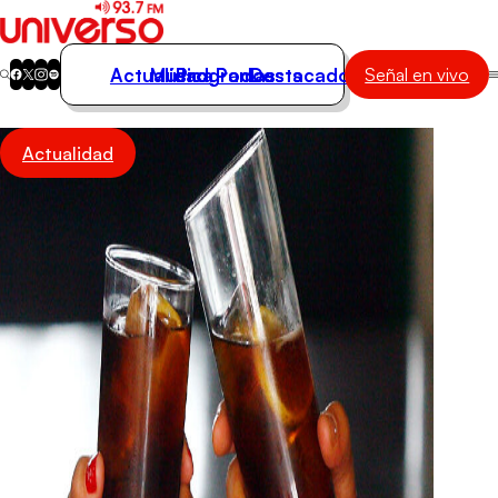
Actualidad
Música
Programas
Podcasts
Destacados
Señal en vivo
Actualidad
Actualidad
Música
Programas
Podcasts
Destacados