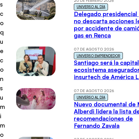
20 DE FEBRERO 2026
s
UNIVERSO AL DÍA
c
Delegado presidencial
no descarta acciones l
o
por accidente de cami
q
gas en Renca
u
07 DE AGOSTO 2026
e
UNIVERSO EMPRENDEDOR
c
Santiago será la capital
o
ecosistema asegurador
insurtech de América L
n
s
07 DE AGOSTO 2026
u
UNIVERSO AL DÍA
Nuevo documental de 
m
Alberdi lidera la lista d
i
recomendaciones de
m
Fernando Zavala
o