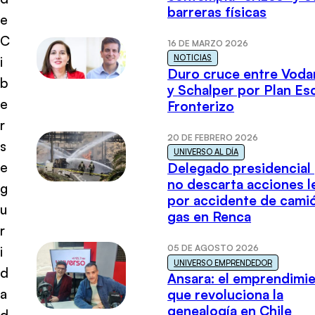
barreras físicas
e
C
16 DE MARZO 2026
NOTICIAS
i
Duro cruce entre Voda
b
y Schalper por Plan E
e
Fronterizo
r
20 DE FEBRERO 2026
s
UNIVERSO AL DÍA
e
Delegado presidencial
no descarta acciones l
g
por accidente de cami
u
gas en Renca
r
05 DE AGOSTO 2026
i
UNIVERSO EMPRENDEDOR
d
Ansara: el emprendimi
a
que revoluciona la
genealogía en Chile
d