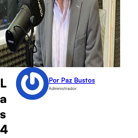
L
Por Paz Bustos
Administrador
a
s
4