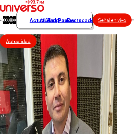
Actualidad
Música
Programas
Podcasts
Destacados
Señal en vivo
Actualidad
Actualidad
Música
Programas
Podcasts
Destacados