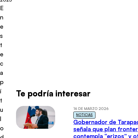
E
n
e
s
t
e
c
a
p
í
Te podría interesar
t
u
16 DE MARZO 2026
NOTICIAS
l
Gobernador de Tarapa
o
señala que plan fronter
contempla “erizos” y o
d