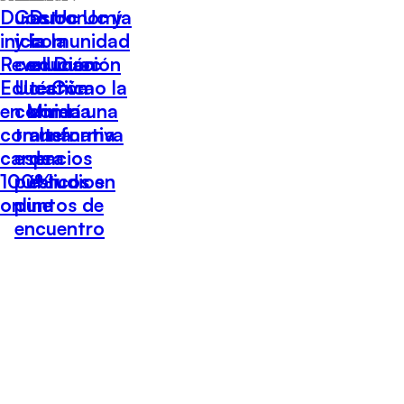
Duoc Uc
Gastronomía
Duoc Uc y
inicia la
y comunidad
la
Revolución
con Duoc
educación
Educativa
Uc: Cómo la
técnica
en Minería
comida
como una
con una
transforma
alternativa
carrera
espacios
de
100%
públicos en
estudios
online
puntos de
encuentro