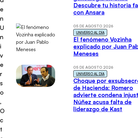
Descubre tu historia fa
e
con Ansara
n
05 DE AGOSTO 2026
U
UNIVERSO AL DÍA
n
El fenómeno Vozinha
i
explicado por Juan Pa
Meneses
v
e
05 DE AGOSTO 2026
r
UNIVERSO AL DÍA
Choque por exsubsecr
s
de Hacienda: Romero
o
advierte condena injust
,
Núñez acusa falta de
liderazgo de Kast
O
c
t