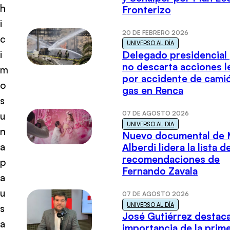
h
Fronterizo
i
20 DE FEBRERO 2026
c
UNIVERSO AL DÍA
i
Delegado presidencial
no descarta acciones l
m
por accidente de cami
o
gas en Renca
s
07 DE AGOSTO 2026
u
UNIVERSO AL DÍA
n
Nuevo documental de 
a
Alberdi lidera la lista d
recomendaciones de
p
Fernando Zavala
a
u
07 DE AGOSTO 2026
UNIVERSO AL DÍA
s
José Gutiérrez destaca
a
importancia de la prim