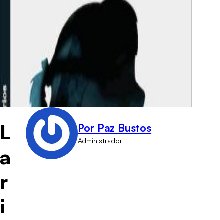
L
Por Paz Bustos
Administrador
a
r
i