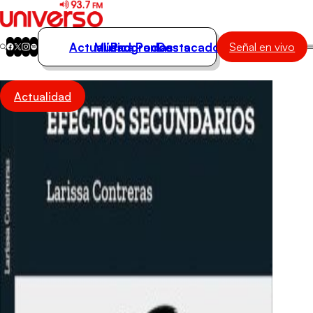
Actualidad
Música
Programas
Podcasts
Destacados
Señal en vivo
Actualidad
Actualidad
Música
Programas
Podcasts
Destacados