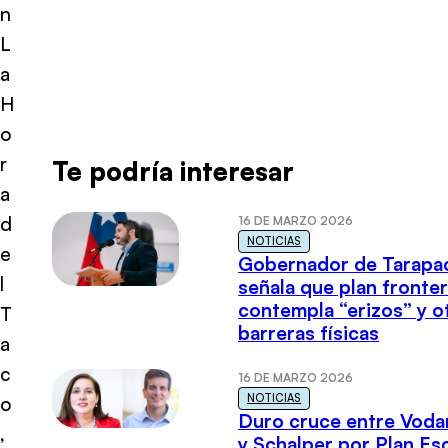
n
L
a
H
o
r
Te podría interesar
a
d
16 DE MARZO 2026
NOTICIAS
e
Gobernador de Tarapa
l
señala que plan fronter
contempla “erizos” y o
T
barreras físicas
a
c
16 DE MARZO 2026
NOTICIAS
o
Duro cruce entre Voda
,
y Schalper por Plan E