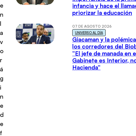
e
infancia y hace el llam
priorizar la educación
n
l
07 DE AGOSTO 2026
a
UNIVERSO AL DÍA
Giacaman y la polémica
v
los corredores del Biob
o
“El jefe de manada en e
r
Gabinete es Interior, n
Hacienda”
á
g
i
n
e
d
e
f