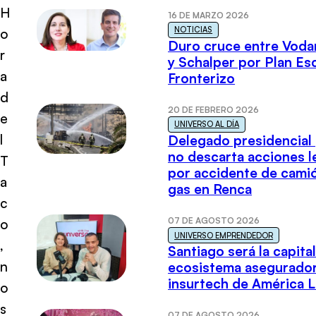
H
16 DE MARZO 2026
NOTICIAS
o
Duro cruce entre Voda
r
y Schalper por Plan E
a
Fronterizo
d
20 DE FEBRERO 2026
e
UNIVERSO AL DÍA
l
Delegado presidencial
no descarta acciones l
T
por accidente de cami
a
gas en Renca
c
07 DE AGOSTO 2026
o
UNIVERSO EMPRENDEDOR
,
Santiago será la capital
n
ecosistema asegurador
insurtech de América L
o
s
07 DE AGOSTO 2026