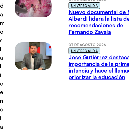
d
UNIVERSO AL DÍA
Nuevo documental de 
a
Alberdi lidera la lista d
m
recomendaciones de
o
Fernando Zavala
s
07 DE AGOSTO 2026
l
UNIVERSO AL DÍA
José Gutiérrez destaca
a
importancia de la prim
l
infancia y hace el llam
i
priorizar la educación
c
e
n
c
i
a