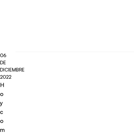
06
DE
DICIEMBRE
2022
H
o
y
c
o
m