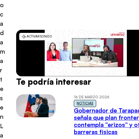
o
c
a
d
a
m
a
r
t
Te podría interesar
e
s
16 DE MARZO 2026
NOTICIAS
e
Gobernador de Tarapa
n
señala que plan fronter
contempla “erizos” y o
L
barreras físicas
a