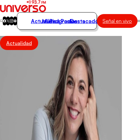
Actualidad
Música
Programas
Podcasts
Destacados
Señal en vivo
Actualidad
Actualidad
Música
Programas
Podcasts
Destacados