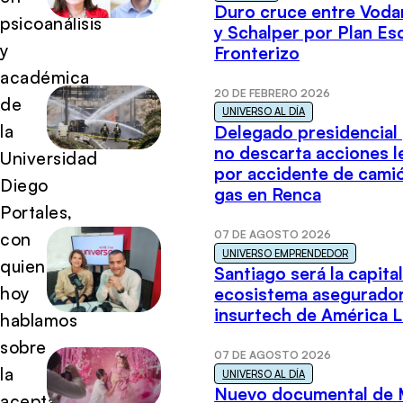
Duro cruce entre Voda
psicoanálisis
y Schalper por Plan E
y
Fronterizo
académica
20 DE FEBRERO 2026
de
UNIVERSO AL DÍA
la
Delegado presidencial
no descarta acciones l
Universidad
por accidente de cami
Diego
gas en Renca
Portales,
07 DE AGOSTO 2026
con
UNIVERSO EMPRENDEDOR
quien
Santiago será la capital
hoy
ecosistema asegurador
insurtech de América L
hablamos
sobre
07 DE AGOSTO 2026
la
UNIVERSO AL DÍA
Nuevo documental de 
aceptación