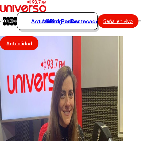
Actualidad
Música
Programas
Podcasts
Destacados
Señal en vivo
Actualidad
Actualidad
Música
Programas
Podcasts
Destacados