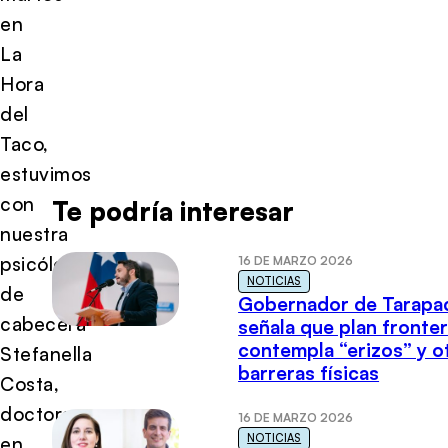
en
La
Hora
del
Taco,
estuvimos
con
Te podría interesar
nuestra
psicóloga
16 DE MARZO 2026
NOTICIAS
de
Gobernador de Tarapa
cabecera
señala que plan fronter
contempla “erizos” y o
Stefanella
barreras físicas
Costa,
doctora
16 DE MARZO 2026
NOTICIAS
en