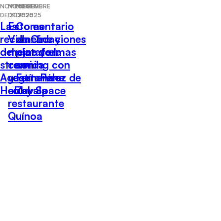
NOVIEMBRE
NOVIEMBRE
NOVIEMBRE
DE 2025
DE 2025
DE 2025
Las
Esto es
Comentario
recomendaciones
Vida: Lo
de Cine y
del cine y el
mejor de la
plataformas
streaming con
comida
con
Agustín Pérez de
vegetariana
Fernando
Hobby Space
en el
Zavala
restaurante
Quínoa