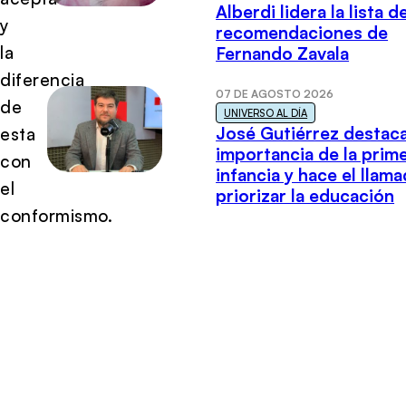
Alberdi lidera la lista d
y
recomendaciones de
la
Fernando Zavala
diferencia
07 DE AGOSTO 2026
de
UNIVERSO AL DÍA
José Gutiérrez destaca
esta
importancia de la prim
con
infancia y hace el llam
el
priorizar la educación
conformismo.