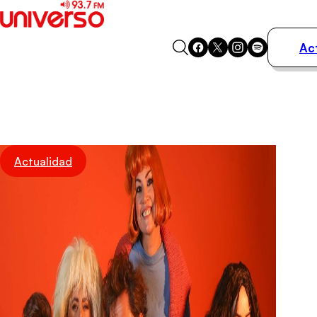
Ac
Actualidad
Música
Programas
Podcasts
Destacados
Actualidad