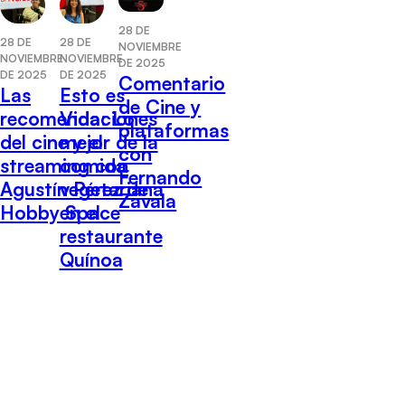
28 DE
28 DE
28 DE
NOVIEMBRE
NOVIEMBRE
NOVIEMBRE
DE 2025
DE 2025
DE 2025
Comentario
Las
Esto es
de Cine y
recomendaciones
Vida: Lo
plataformas
del cine y el
mejor de la
con
streaming con
comida
Fernando
Agustín Pérez de
vegetariana
Zavala
Hobby Space
en el
restaurante
Quínoa