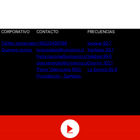
CORPORATIVO
CONTACTO
FRECUENCIAS
Tarifas electorales
+56223456789
Iquique 92.7
Quienes somos
lorena.tapia@universo.cl
Santiago 93.7
fredy.quiroga@universo.cl
Valdivia 99.9
olga.venegas@universo.cl
Osorno 102.1
Pérez Valenzuela 1620.
La Serena 92.9
Providencia - Santiago.