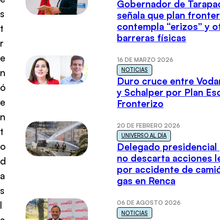
Gobernador de Tarapa
s
señala que plan fronter
contempla “erizos” y o
t
barreras físicas
r
e
16 DE MARZO 2026
NOTICIAS
n
Duro cruce entre Voda
ó
y Schalper por Plan E
e
Fronterizo
n
20 DE FEBRERO 2026
t
UNIVERSO AL DÍA
o
Delegado presidencial
no descarta acciones l
d
por accidente de cami
a
gas en Renca
s
06 DE AGOSTO 2026
l
NOTICIAS
a