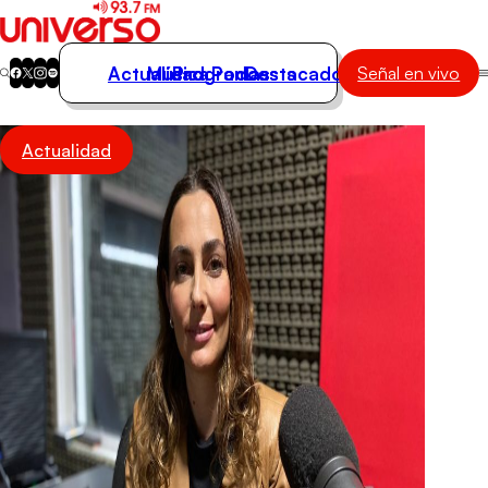
Actualidad
Música
Programas
Podcasts
Destacados
Señal en vivo
Actualidad
Actualidad
Música
Programas
Podcasts
Destacados