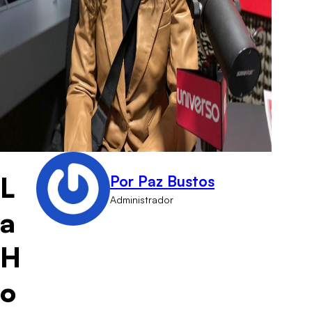
L
Por Paz Bustos
Administrador
a
H
o