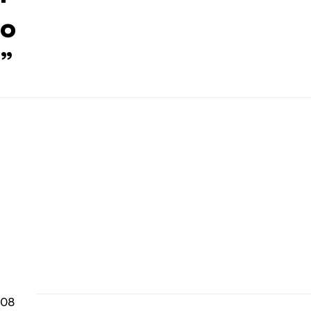
o
”
08