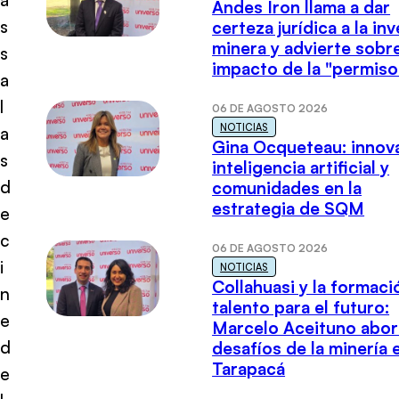
Andes Iron llama a dar
s
certeza jurídica a la in
minera y advierte sobre
s
impacto de la "permiso
a
l
06 DE AGOSTO 2026
NOTICIAS
a
Gina Ocqueteau: innov
s
inteligencia artificial y
d
comunidades en la
estrategia de SQM
e
c
06 DE AGOSTO 2026
i
NOTICIAS
Collahuasi y la formaci
n
talento para el futuro:
e
Marcelo Aceituno abor
d
desafíos de la minería 
Tarapacá
e