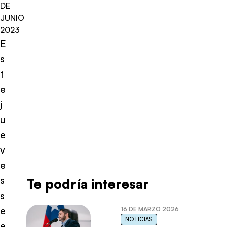
DE
JUNIO
2023
E
s
t
e
j
u
e
v
e
s
Te podría interesar
s
e
16 DE MARZO 2026
NOTICIAS
e