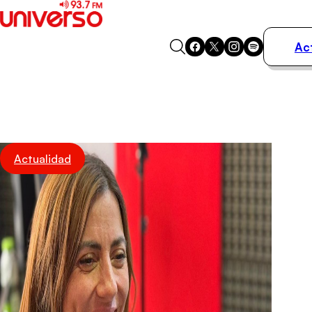
Ac
Actualidad
Música
Programas
Podcasts
Destacados
Actualidad