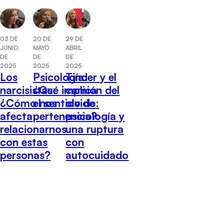
29 DE
03 DE
20 DE
ABRIL
JUNIO
MAYO
DE
DE
DE
2025
2025
2025
Tinder y el
Los
Psicología:
camión del
narcisistas:
¿Qué implica
olvido:
¿Cómo nos
el sentido de
psicología y
afecta
pertenencia?
una ruptura
relacionarnos
con
con estas
autocuidado
personas?