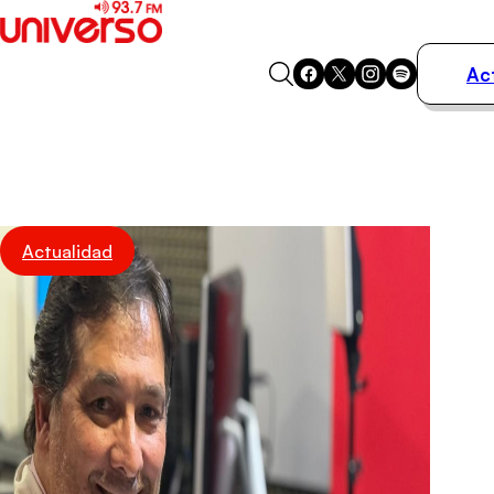
Ac
Actualidad
Música
Programas
Podcasts
Destacados
Actualidad