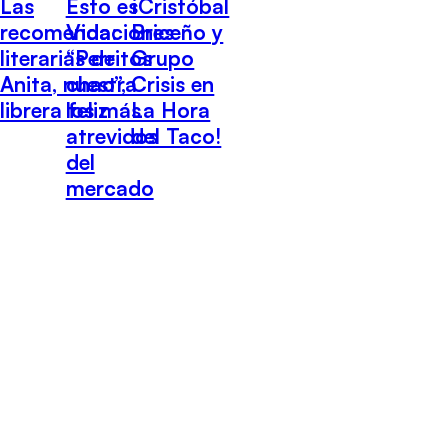
Las
Esto es
¡Cristóbal
recomendaciones
Vida:
Briceño y
literarias de
“Perritos
Grupo
Anita, nuestra
chao”,
Crisis en
librera feliz
los más
La Hora
atrevidos
del Taco!
del
mercado