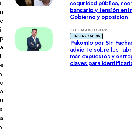
i
seguridad pública, sec
bancario y tensión ent
n
Gobierno y oposición
c
i
10 DE AGOSTO 2026
UNIVERSO AL DÍA
p
Pakomio por Sin Facha
a
advierte sobre los rub
l
más expuestos y entre
claves para identificarl
e
s
c
a
u
s
a
s