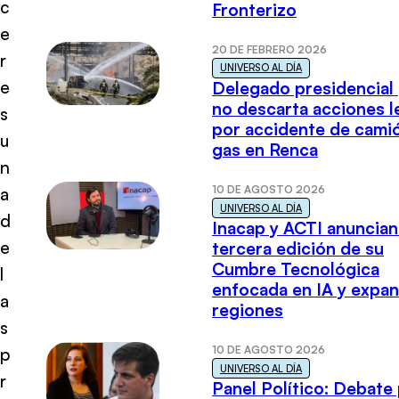
c
Fronterizo
e
20 DE FEBRERO 2026
r
UNIVERSO AL DÍA
e
Delegado presidencial
no descarta acciones l
s
por accidente de cami
u
gas en Renca
n
10 DE AGOSTO 2026
a
UNIVERSO AL DÍA
d
Inacap y ACTI anuncian
e
tercera edición de su
Cumbre Tecnológica
l
enfocada en IA y expan
a
regiones
s
10 DE AGOSTO 2026
p
UNIVERSO AL DÍA
r
Panel Político: Debate