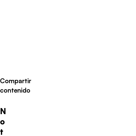
Compartir
contenido
N
o
t