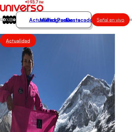
Actualidad
Música
Programas
Podcasts
Destacados
Señal en vivo
Actualidad
Actualidad
Música
Programas
Podcasts
Destacados