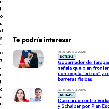
n
l
o
s
d
a
Te podría interesar
t
o
16 DE MARZO 2026
NOTICIAS
s
Gobernador de Tarapa
,
señala que plan fronter
contempla “erizos” y o
e
barreras físicas
l
c
16 DE MARZO 2026
NOTICIAS
á
Duro cruce entre Voda
n
y Schalper por Plan E