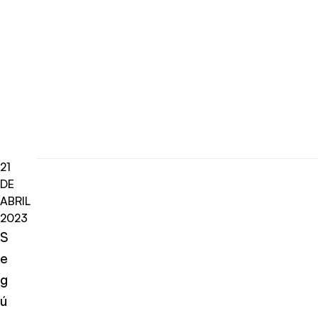
21
DE
ABRIL
2023
S
e
g
ú