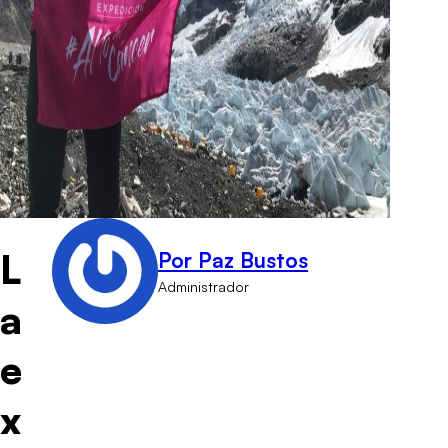
L
Por Paz Bustos
Administrador
a
e
x