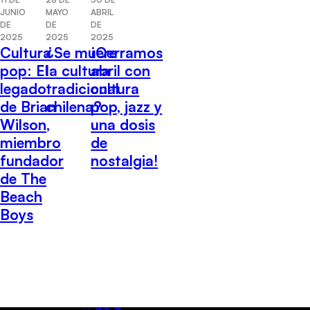
JUNIO
MAYO
ABRIL
DE
DE
DE
2025
2025
2025
Cultura
¿Se muere
¡Cerramos
pop: El
la cultura
abril con
legado
tradicional
cultura
de Brian
chilena?
pop, jazz y
Wilson,
una dosis
miembro
de
fundador
nostalgia!
de The
Beach
Boys