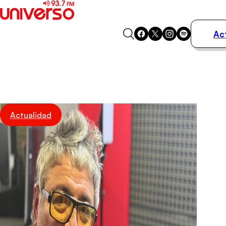
Ac
Actualidad
Música
Programas
Podcasts
Destacados
Actualidad