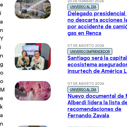
20 DE FEBRERO 2026
e
UNIVERSO AL DÍA
í
Delegado presidencial
no descarta acciones l
a
por accidente de cami
n
gas en Renca
Y
07 DE AGOSTO 2026
i
UNIVERSO EMPRENDEDOR
n
Santiago será la capital
g
ecosistema asegurador
insurtech de América L
o
o
07 DE AGOSTO 2026
M
UNIVERSO AL DÍA
Nuevo documental de 
e
Alberdi lidera la lista d
k
recomendaciones de
a
Fernando Zavala
n