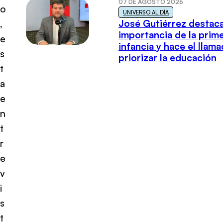
07 DE AGOSTO 2026
o
UNIVERSO AL DÍA
José Gutiérrez destaca
,
importancia de la prim
e
infancia y hace el llam
s
priorizar la educación
t
a
e
n
t
r
e
v
i
s
t