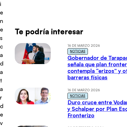
i
e
n
e
Te podría interesar
s
c
16 DE MARZO 2026
NOTICIAS
a
Gobernador de Tarapa
d
señala que plan fronter
contempla “erizos” y o
a
barreras físicas
t
a
16 DE MARZO 2026
NOTICIAS
r
Duro cruce entre Voda
d
y Schalper por Plan E
e
Fronterizo
v