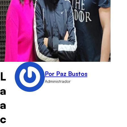
L
Por Paz Bustos
Administrador
a
a
c