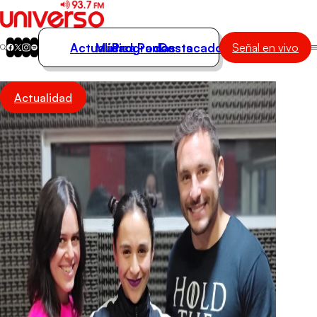
Actualidad
Música
Programas
Podcasts
Destacados
Señal en vivo
Actualidad
Actualidad
Música
Programas
Podcasts
Destacados