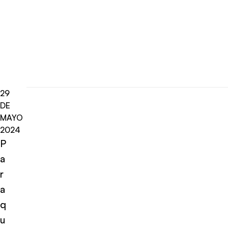
29
DE
MAYO
2024
P
a
r
a
q
u