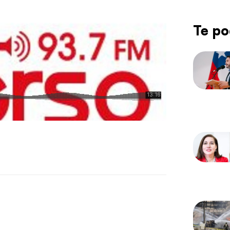
Te po