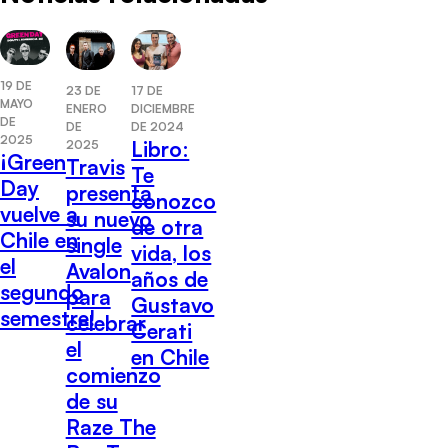
19 DE
17 DE
23 DE
MAYO
DICIEMBRE
ENERO
DE
DE 2024
DE
2025
Libro:
2025
¡Green
Travis
Te
Day
presenta
conozco
vuelve a
su nuevo
de otra
Chile en
single
vida, los
el
Avalon
años de
segundo
para
Gustavo
semestre!
celebrar
Cerati
el
en Chile
comienzo
de su
Raze The