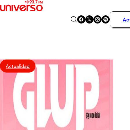
Ac
Actualidad
Música
Programas
Podcasts
Destacados
Actualidad