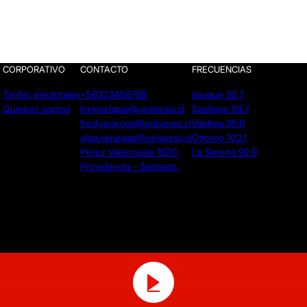
CORPORATIVO
CONTACTO
FRECUENCIAS
Tarifas electorales
+56223456789
Iquique 92.7
Quienes somos
lorena.tapia@universo.cl
Santiago 93.7
fredy.quiroga@universo.cl
Valdivia 99.9
olga.venegas@universo.cl
Osorno 102.1
Pérez Valenzuela 1620.
La Serena 92.9
Providencia - Santiago.