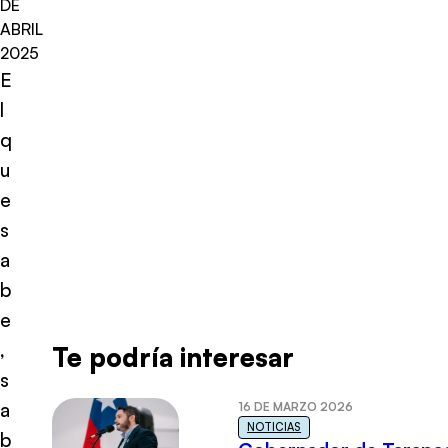
DE
ABRIL
2025
E
l
q
u
e
s
a
b
e
,
Te podría interesar
s
a
16 DE MARZO 2026
NOTICIAS
b