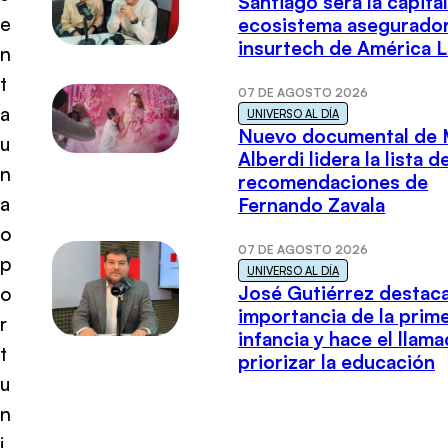
Santiago será la capital
e
ecosistema asegurador
insurtech de América L
n
t
07 DE AGOSTO 2026
a
UNIVERSO AL DÍA
Nuevo documental de 
u
Alberdi lidera la lista d
n
recomendaciones de
a
Fernando Zavala
o
07 DE AGOSTO 2026
p
UNIVERSO AL DÍA
José Gutiérrez destaca
o
importancia de la prim
r
infancia y hace el llam
t
priorizar la educación
u
n
i