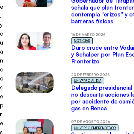
Gobernador de Tarapa
e
señala que plan fronter
contempla “erizos” y o
,
barreras físicas
y
c
16 DE MARZO 2026
NOTICIAS
u
Duro cruce entre Voda
a
y Schalper por Plan E
n
Fronterizo
d
20 DE FEBRERO 2026
o
UNIVERSO AL DÍA
s
Delegado presidencial
no descarta acciones l
e
por accidente de cami
p
gas en Renca
r
07 DE AGOSTO 2026
e
UNIVERSO EMPRENDEDOR
s