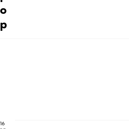
o
p
16