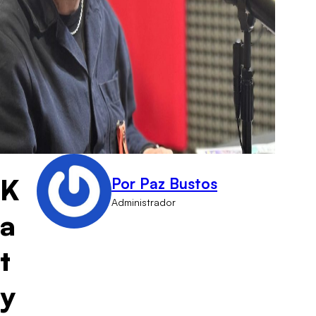
K
Por Paz Bustos
Administrador
a
t
y