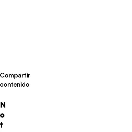
Compartir
contenido
N
o
t