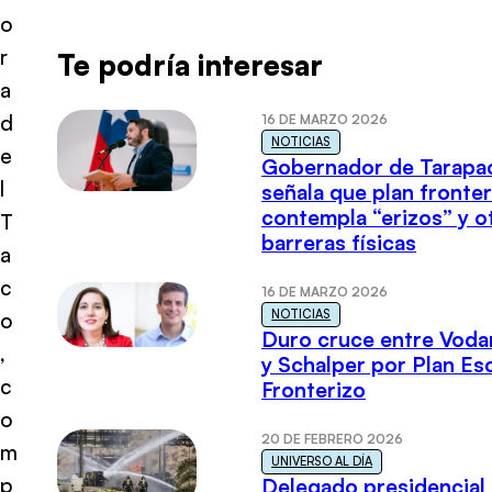
o
r
Te podría interesar
a
d
16 DE MARZO 2026
NOTICIAS
e
Gobernador de Tarapa
l
señala que plan fronter
contempla “erizos” y o
T
barreras físicas
a
c
16 DE MARZO 2026
NOTICIAS
o
Duro cruce entre Voda
,
y Schalper por Plan E
c
Fronterizo
o
20 DE FEBRERO 2026
m
UNIVERSO AL DÍA
p
Delegado presidencial