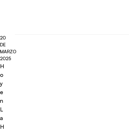
20
DE
MARZO
2025
H
o
y
e
n
L
a
H