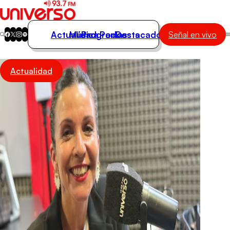
Actualidad
Música
Programas
Podcasts
Destacados
Señal en vivo
Actualidad
Actualidad
Música
Programas
Podcasts
Destacados