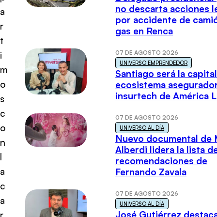
no descarta acciones l
a
por accidente de cami
r
gas en Renca
t
07 DE AGOSTO 2026
i
UNIVERSO EMPRENDEDOR
m
Santiago será la capital
o
ecosistema asegurador
insurtech de América L
s
c
07 DE AGOSTO 2026
o
UNIVERSO AL DÍA
Nuevo documental de 
n
Alberdi lidera la lista d
l
recomendaciones de
a
Fernando Zavala
c
07 DE AGOSTO 2026
a
UNIVERSO AL DÍA
José Gutiérrez destaca
r