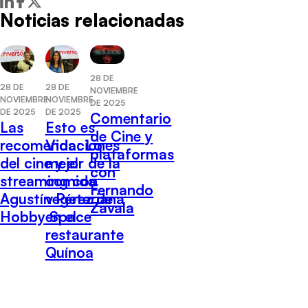
Noticias relacionadas
28 DE
28 DE
28 DE
NOVIEMBRE
NOVIEMBRE
NOVIEMBRE
DE 2025
DE 2025
DE 2025
Comentario
Las
Esto es
de Cine y
recomendaciones
Vida: Lo
plataformas
del cine y el
mejor de la
con
streaming con
comida
Fernando
Agustín Pérez de
vegetariana
Zavala
Hobby Space
en el
restaurante
Quínoa