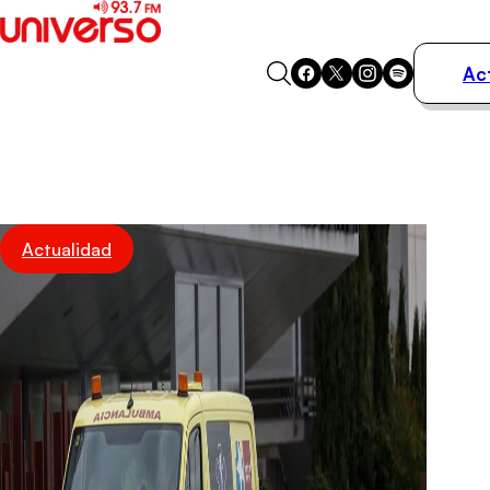
Ac
Actualidad
Música
Programas
Podcasts
Destacados
Actualidad