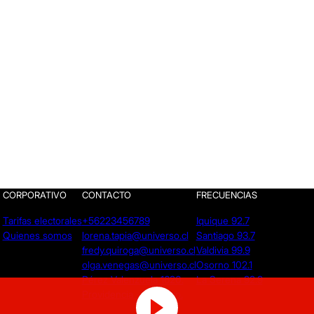
CORPORATIVO
CONTACTO
FRECUENCIAS
Tarifas electorales
+56223456789
Iquique 92.7
Quienes somos
lorena.tapia@universo.cl
Santiago 93.7
fredy.quiroga@universo.cl
Valdivia 99.9
olga.venegas@universo.cl
Osorno 102.1
Pérez Valenzuela 1620.
La Serena 92.9
Providencia - Santiago.