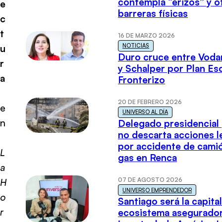
contempla “erizos” y o
e
barreras físicas
c
t
16 DE MARZO 2026
NOTICIAS
u
Duro cruce entre Voda
r
y Schalper por Plan E
a
Fronterizo
20 DE FEBRERO 2026
e
UNIVERSO AL DÍA
n
Delegado presidencial
no descarta acciones l
por accidente de cami
L
gas en Renca
a
07 DE AGOSTO 2026
H
UNIVERSO EMPRENDEDOR
o
Santiago será la capital
r
ecosistema asegurador