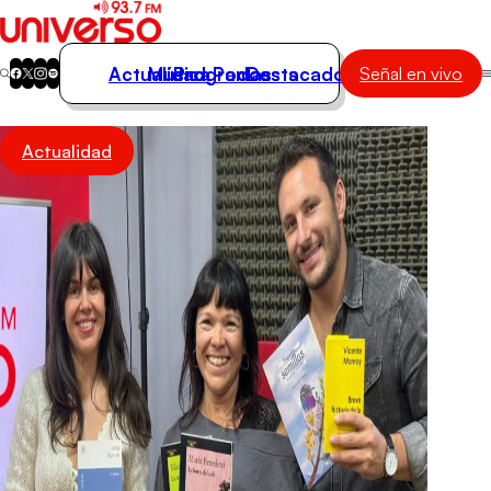
Actualidad
Música
Programas
Podcasts
Destacados
Señal en vivo
Actualidad
Actualidad
Música
Programas
Podcasts
Destacados