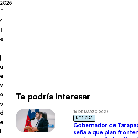
2025
E
s
t
e
j
u
e
v
e
Te podría interesar
s
d
16 DE MARZO 2026
NOTICIAS
e
Gobernador de Tarapa
l
señala que plan fronter