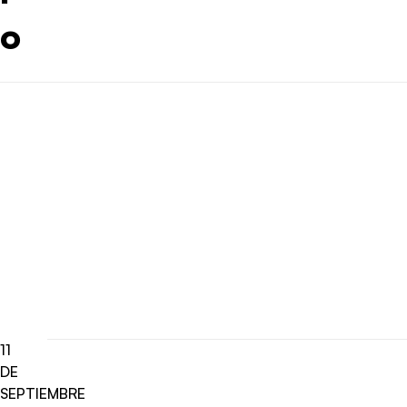
o
11
DE
SEPTIEMBRE