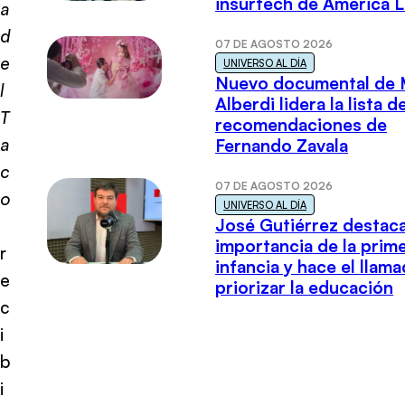
insurtech de América L
a
d
07 DE AGOSTO 2026
e
UNIVERSO AL DÍA
Nuevo documental de 
l
Alberdi lidera la lista d
T
recomendaciones de
a
Fernando Zavala
c
07 DE AGOSTO 2026
o
UNIVERSO AL DÍA
José Gutiérrez destaca
importancia de la prim
r
infancia y hace el llam
e
priorizar la educación
c
i
b
i