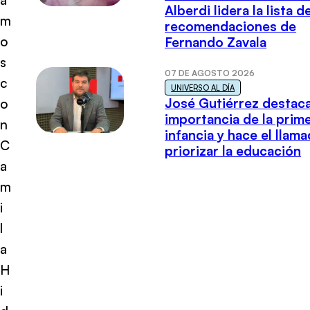
Alberdi lidera la lista d
m
recomendaciones de
o
Fernando Zavala
s
07 DE AGOSTO 2026
c
UNIVERSO AL DÍA
José Gutiérrez destaca
o
importancia de la prim
n
infancia y hace el llam
C
priorizar la educación
a
m
i
l
a
H
i