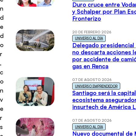
Duro cruce entre Voda
n
y Schalper por Plan E
d
Fronterizo
e
20 DE FEBRERO 2026
d
UNIVERSO AL DÍA
o
Delegado presidencial
no descarta acciones l
r
por accidente de cami
,
gas en Renca
c
07 DE AGOSTO 2026
o
UNIVERSO EMPRENDEDOR
n
Santiago será la capital
v
ecosistema asegurador
insurtech de América L
e
r
07 DE AGOSTO 2026
s
UNIVERSO AL DÍA
Nuevo documental de 
a