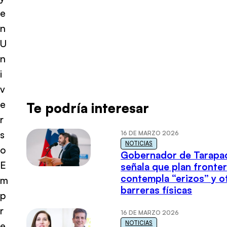
e
n
U
n
i
v
e
Te podría interesar
r
s
16 DE MARZO 2026
NOTICIAS
o
Gobernador de Tarapa
E
señala que plan fronter
contempla “erizos” y o
m
barreras físicas
p
r
16 DE MARZO 2026
NOTICIAS
e