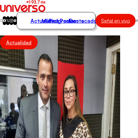
Actualidad
Música
Programas
Podcasts
Destacados
Señal en vivo
Actualidad
Actualidad
Música
Programas
Podcasts
Destacados