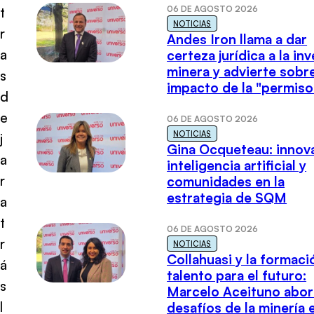
06 DE AGOSTO 2026
t
NOTICIAS
r
Andes Iron llama a dar
a
certeza jurídica a la in
minera y advierte sobre
s
impacto de la "permiso
d
e
06 DE AGOSTO 2026
NOTICIAS
j
Gina Ocqueteau: innov
a
inteligencia artificial y
r
comunidades en la
estrategia de SQM
a
t
06 DE AGOSTO 2026
r
NOTICIAS
Collahuasi y la formaci
á
talento para el futuro:
s
Marcelo Aceituno abor
l
desafíos de la minería 