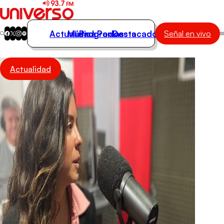
Actualidad
Música
Programas
Podcasts
Destacados
Señal en vivo
Actualidad
Actualidad
Música
Programas
Podcasts
Destacados