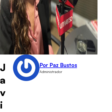
J
Por Paz Bustos
Administrador
a
v
i