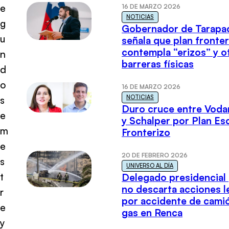
e
16 DE MARZO 2026
NOTICIAS
g
Gobernador de Tarapa
u
señala que plan fronter
contempla “erizos” y o
n
barreras físicas
d
o
16 DE MARZO 2026
NOTICIAS
s
Duro cruce entre Voda
e
y Schalper por Plan E
m
Fronterizo
e
20 DE FEBRERO 2026
s
UNIVERSO AL DÍA
t
Delegado presidencial
no descarta acciones l
r
por accidente de cami
e
gas en Renca
y