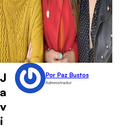
J
Por Paz Bustos
Administrador
a
v
i