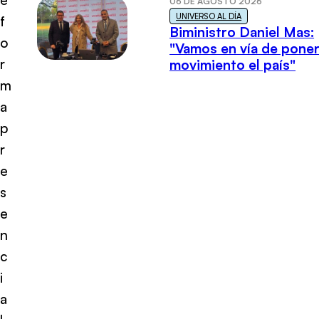
06 DE AGOSTO 2026
UNIVERSO AL DÍA
f
Biministro Daniel Mas:
o
"Vamos en vía de poner
r
movimiento el país"
m
a
p
r
e
s
e
n
c
i
a