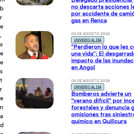
no descarta acciones l
b
por accidente de cami
r
gas en Renca
e
06 DE AGOSTO 2026
,
UNIVERSO AL DÍA
s
"Perdieron lo que les 
e
una vida”: El desgarrad
impacto de las inundac
e
en Angol
s
t
06 DE AGOSTO 2026
UNIVERSO AL DÍA
r
Bomberos advierte un
e
"verano difícil" por in
n
forestales y denuncia 
omisiones tras siniestr
a
químico en Quilicura
d
e