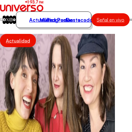
Actualidad
Música
Programas
Podcasts
Destacados
Señal en vivo
Actualidad
Actualidad
Música
Programas
Podcasts
Destacados