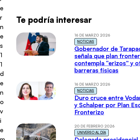
e
r
Te podría interesar
n
e
16 DE MARZO 2026
NOTICIAS
s
Gobernador de Tarapa
1
señala que plan fronter
contempla “erizos” y o
1
barreras físicas
d
e
16 DE MARZO 2026
NOTICIAS
n
Duro cruce entre Voda
o
y Schalper por Plan E
v
Fronterizo
i
20 DE FEBRERO 2026
e
UNIVERSO AL DÍA
m
Delegado presidencial