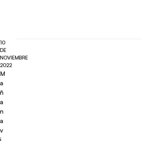
10
DE
NOVIEMBRE
2022
M
a
ñ
a
n
a
v
i