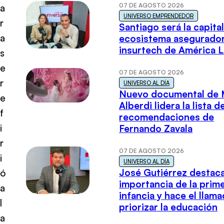
07 DE AGOSTO 2026
a
UNIVERSO EMPRENDEDOR
r
Santiago será la capital
a
ecosistema asegurador
insurtech de América L
s
e
07 DE AGOSTO 2026
r
UNIVERSO AL DÍA
Nuevo documental de 
e
Alberdi lidera la lista d
f
recomendaciones de
i
Fernando Zavala
r
07 DE AGOSTO 2026
i
UNIVERSO AL DÍA
José Gutiérrez destaca
ó
importancia de la prim
a
infancia y hace el llam
l
priorizar la educación
a