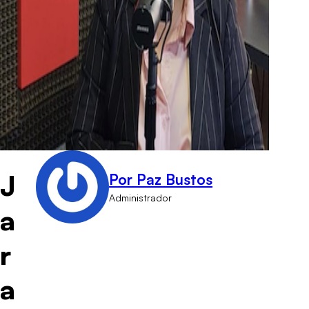
J
Por Paz Bustos
Administrador
a
r
a