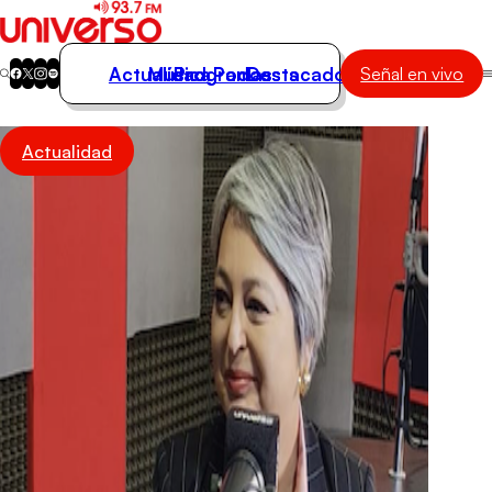
Actualidad
Música
Programas
Podcasts
Destacados
Señal en vivo
Actualidad
Actualidad
Música
Programas
Podcasts
Destacados