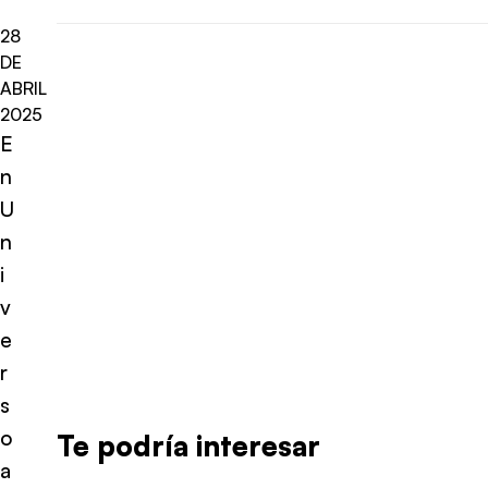
28
DE
ABRIL
2025
E
n
U
n
i
v
e
r
s
o
Te podría interesar
a