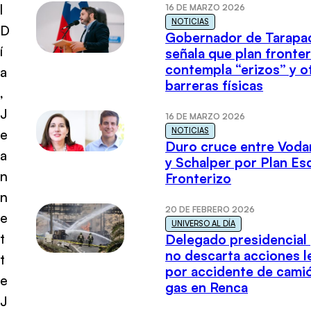
l
16 DE MARZO 2026
NOTICIAS
D
Gobernador de Tarapa
í
señala que plan fronter
contempla “erizos” y o
a
barreras físicas
,
J
16 DE MARZO 2026
NOTICIAS
e
Duro cruce entre Voda
a
y Schalper por Plan E
n
Fronterizo
n
20 DE FEBRERO 2026
e
UNIVERSO AL DÍA
t
Delegado presidencial
no descarta acciones l
t
por accidente de cami
e
gas en Renca
J