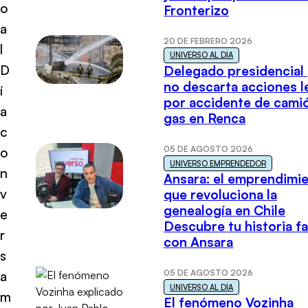
o
Fronterizo
a
20 DE FEBRERO 2026
l
UNIVERSO AL DÍA
D
Delegado presidencial
no descarta acciones l
í
por accidente de cami
a
gas en Renca
c
05 DE AGOSTO 2026
o
UNIVERSO EMPRENDEDOR
n
Ansara: el emprendimi
v
que revoluciona la
genealogía en Chile
e
Descubre tu historia fa
r
con Ansara
s
05 DE AGOSTO 2026
a
UNIVERSO AL DÍA
m
El fenómeno Vozinha