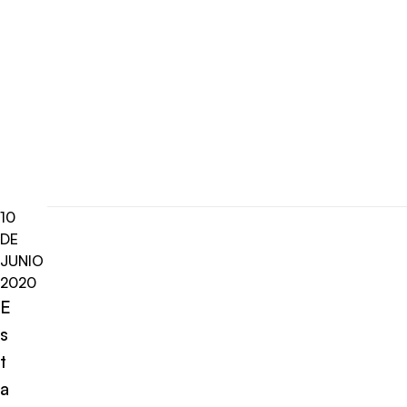
10
DE
JUNIO
2020
E
s
t
a