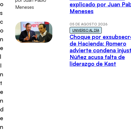
o
explicado por Juan Pa
Meneses
s
c
05 DE AGOSTO 2026
o
UNIVERSO AL DÍA
Choque por exsubsecr
n
de Hacienda: Romero
e
advierte condena injust
l
Núñez acusa falta de
liderazgo de Kast
I
n
t
e
n
d
e
n