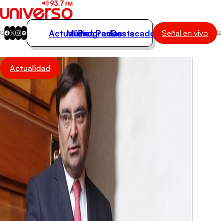
Actualidad
Música
Programas
Podcasts
Destacados
Señal en vivo
Actualidad
Actualidad
Música
Programas
Podcasts
Destacados