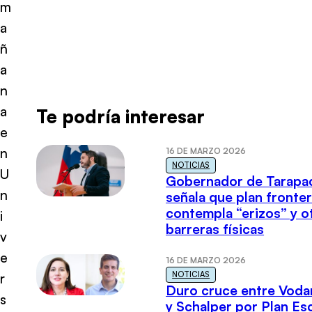
m
a
ñ
a
n
a
Te podría interesar
e
n
16 DE MARZO 2026
NOTICIAS
U
Gobernador de Tarapa
n
señala que plan fronter
contempla “erizos” y o
i
barreras físicas
v
e
16 DE MARZO 2026
NOTICIAS
r
Duro cruce entre Voda
s
y Schalper por Plan E