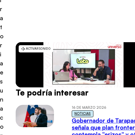
r
a
t
o
r
i
a
e
s
u
Te podría interesar
n
a
16 DE MARZO 2026
NOTICIAS
c
Gobernador de Tarapa
o
señala que plan fronter
contempla “erizos” y o