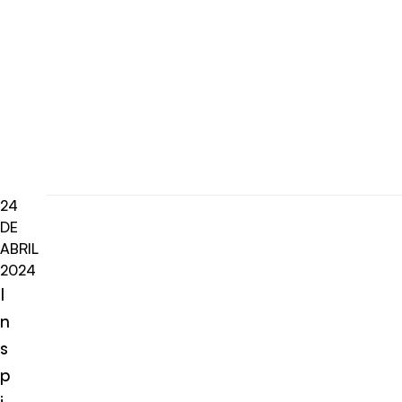
24
DE
ABRIL
2024
I
n
s
p
i