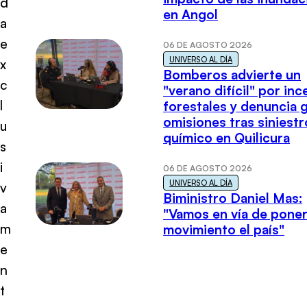
d
en Angol
a
e
06 DE AGOSTO 2026
UNIVERSO AL DÍA
x
Bomberos advierte un
c
"verano difícil" por in
l
forestales y denuncia 
omisiones tras siniestr
u
químico en Quilicura
s
i
06 DE AGOSTO 2026
UNIVERSO AL DÍA
v
Biministro Daniel Mas:
a
"Vamos en vía de poner
m
movimiento el país"
e
n
t