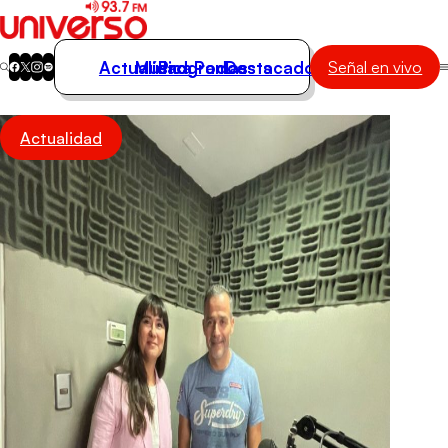
Actualidad
Música
Programas
Podcasts
Destacados
Señal en vivo
Actualidad
Actualidad
Música
Programas
Podcasts
Destacados