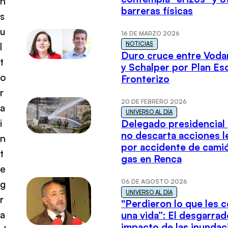
n
barreras físicas
s
u
16 DE MARZO 2026
NOTICIAS
l
Duro cruce entre Voda
t
y Schalper por Plan E
o
Fronterizo
r
20 DE FEBRERO 2026
a
UNIVERSO AL DÍA
i
Delegado presidencial
no descarta acciones l
n
por accidente de cami
t
gas en Renca
e
06 DE AGOSTO 2026
g
UNIVERSO AL DÍA
r
"Perdieron lo que les 
a
una vida”: El desgarrad
impacto de las inundac