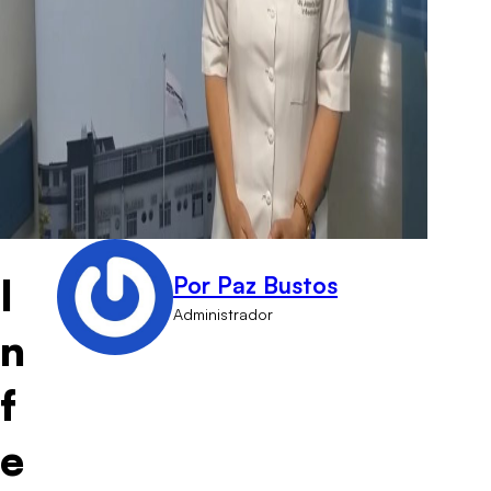
I
Por Paz Bustos
Administrador
n
f
e