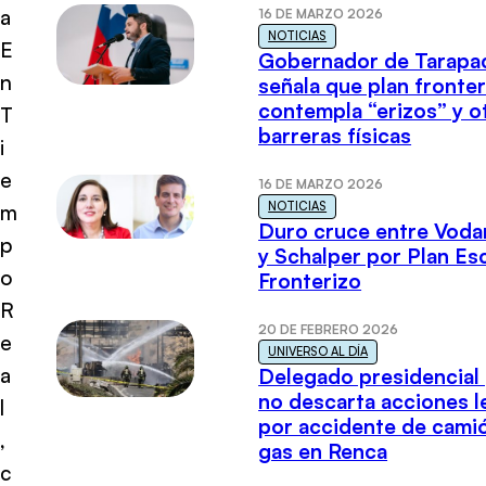
a
16 DE MARZO 2026
NOTICIAS
E
Gobernador de Tarapa
n
señala que plan fronter
contempla “erizos” y o
T
barreras físicas
i
e
16 DE MARZO 2026
NOTICIAS
m
Duro cruce entre Voda
p
y Schalper por Plan E
o
Fronterizo
R
20 DE FEBRERO 2026
e
UNIVERSO AL DÍA
a
Delegado presidencial
no descarta acciones l
l
por accidente de cami
,
gas en Renca
c