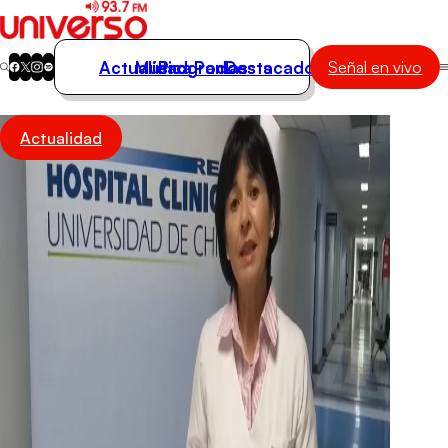
Actualidad
Música
Programas
Podcasts
Destacados
Señal en vivo
Actualidad
Actualidad
Música
Programas
Podcasts
Destacados