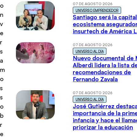
07 DE AGOSTO 2026
o
UNIVERSO EMPRENDEDOR
n
Santiago será la capital
v
ecosistema asegurador
insurtech de América L
e
r
07 DE AGOSTO 2026
s
UNIVERSO AL DÍA
Nuevo documental de 
a
Alberdi lidera la lista d
m
recomendaciones de
o
Fernando Zavala
s
07 DE AGOSTO 2026
s
UNIVERSO AL DÍA
José Gutiérrez destaca
o
importancia de la prim
b
infancia y hace el llam
r
priorizar la educación
e