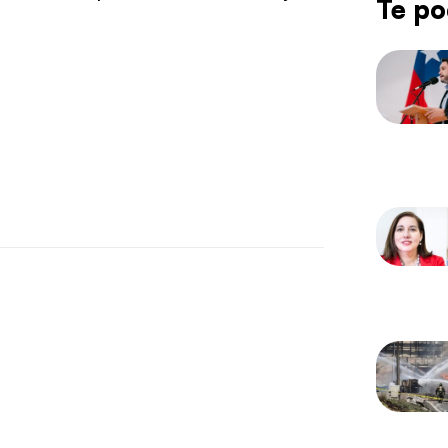
Te po