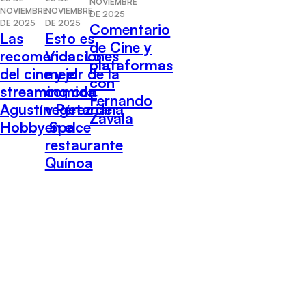
NOVIEMBRE
NOVIEMBRE
NOVIEMBRE
DE 2025
DE 2025
DE 2025
Comentario
Las
Esto es
de Cine y
recomendaciones
Vida: Lo
plataformas
del cine y el
mejor de la
con
streaming con
comida
Fernando
Agustín Pérez de
vegetariana
Zavala
Hobby Space
en el
restaurante
Quínoa