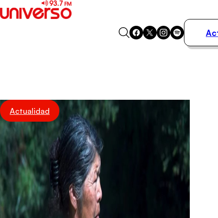
Ac
Actualidad
Música
Programas
Podcasts
Destacados
Actualidad