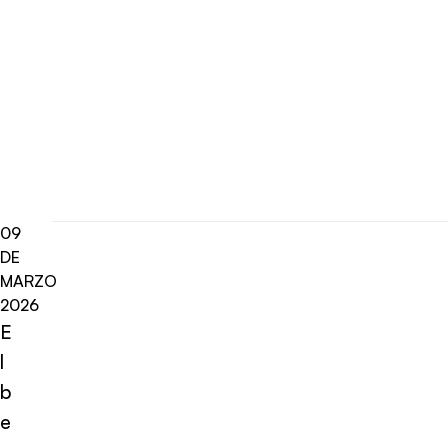
09
DE
MARZO
2026
E
l
b
e