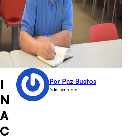
I
Por Paz Bustos
Administrador
N
A
C