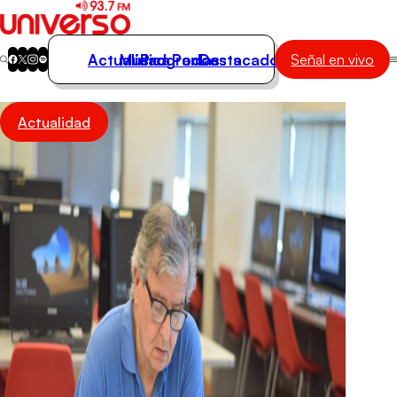
Actualidad
Música
Programas
Podcasts
Destacados
Señal en vivo
Actualidad
Actualidad
Música
Programas
Podcasts
Destacados