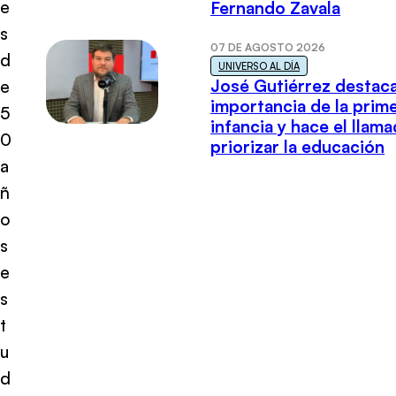
e
Fernando Zavala
s
07 DE AGOSTO 2026
d
UNIVERSO AL DÍA
José Gutiérrez destaca
e
importancia de la prim
5
infancia y hace el llam
0
priorizar la educación
a
ñ
o
s
e
s
t
u
d