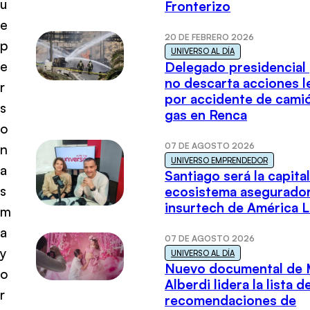
u
Fronterizo
e
20 DE FEBRERO 2026
p
UNIVERSO AL DÍA
e
Delegado presidencial
no descarta acciones l
r
por accidente de cami
s
gas en Renca
o
07 DE AGOSTO 2026
n
UNIVERSO EMPRENDEDOR
a
Santiago será la capital
s
ecosistema asegurador
insurtech de América L
m
a
07 DE AGOSTO 2026
y
UNIVERSO AL DÍA
Nuevo documental de 
o
Alberdi lidera la lista d
r
recomendaciones de