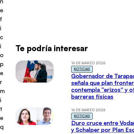
n
e
f
i
c
i
Te podría interesar
o
p
16 DE MARZO 2026
NOTICIAS
e
Gobernador de Tarapa
r
señala que plan fronter
contempla “erizos” y o
m
barreras físicas
i
t
16 DE MARZO 2026
NOTICIAS
e
Duro cruce entre Voda
q
y Schalper por Plan E