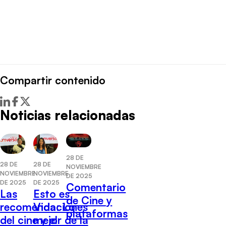
Compartir contenido
Noticias relacionadas
28 DE
28 DE
28 DE
NOVIEMBRE
NOVIEMBRE
NOVIEMBRE
DE 2025
DE 2025
DE 2025
Comentario
Las
Esto es
de Cine y
recomendaciones
Vida: Lo
plataformas
del cine y el
mejor de la