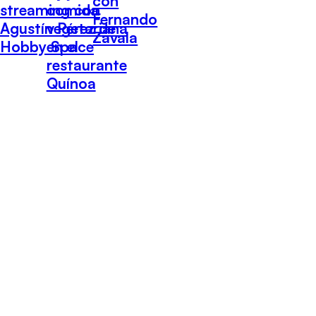
con
streaming con
comida
Fernando
Agustín Pérez de
vegetariana
Zavala
Hobby Space
en el
restaurante
Quínoa