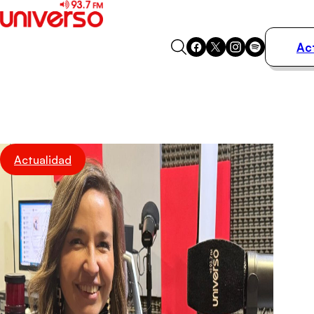
Ac
Actualidad
Música
Programas
Podcasts
Destacados
Actualidad