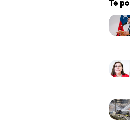
Te po