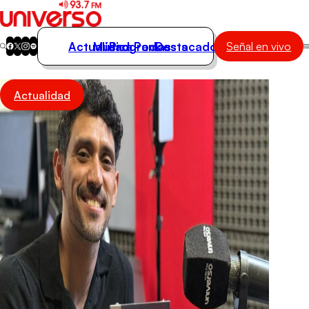
Actualidad
Música
Programas
Podcasts
Destacados
Señal en vivo
Actualidad
Actualidad
Música
Programas
Podcasts
Destacados