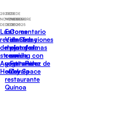
28 DE
28 DE
28 DE
NOVIEMBRE
NOVIEMBRE
NOVIEMBRE
DE 2025
DE 2025
DE 2025
Las
Esto es
Comentario
recomendaciones
Vida: Lo
de Cine y
del cine y el
mejor de la
plataformas
streaming con
comida
con
Agustín Pérez de
vegetariana
Fernando
Hobby Space
en el
Zavala
restaurante
Quínoa