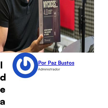
I
Por Paz Bustos
Administrador
d
e
a