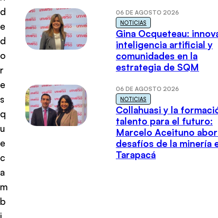
d
06 DE AGOSTO 2026
NOTICIAS
e
Gina Ocqueteau: innov
d
inteligencia artificial y
o
comunidades en la
estrategia de SQM
r
e
06 DE AGOSTO 2026
s
NOTICIAS
Collahuasi y la formaci
q
talento para el futuro:
u
Marcelo Aceituno abor
e
desafíos de la minería 
Tarapacá
c
a
m
b
i