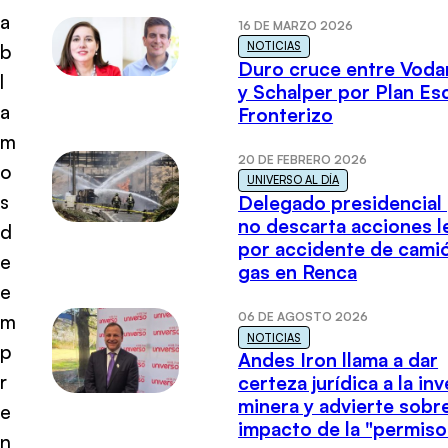
a
16 DE MARZO 2026
NOTICIAS
b
Duro cruce entre Voda
l
y Schalper por Plan E
a
Fronterizo
m
20 DE FEBRERO 2026
o
UNIVERSO AL DÍA
s
Delegado presidencial
no descarta acciones l
d
por accidente de cami
e
gas en Renca
e
06 DE AGOSTO 2026
m
NOTICIAS
p
Andes Iron llama a dar
r
certeza jurídica a la in
minera y advierte sobre
e
impacto de la "permiso
n