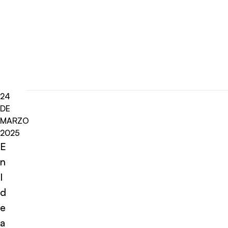
24
DE
MARZO
2025
E
n
I
d
e
a