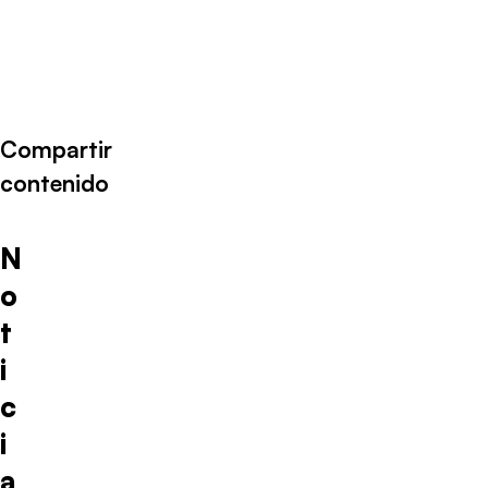
Compartir
contenido
N
o
t
i
c
i
a