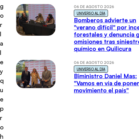
g
06 DE AGOSTO 2026
UNIVERSO AL DÍA
o
Bomberos advierte un
r
"verano difícil" por in
l
forestales y denuncia 
omisiones tras siniestr
a
químico en Quilicura
l
e
06 DE AGOSTO 2026
UNIVERSO AL DÍA
y
Biministro Daniel Mas:
q
"Vamos en vía de poner
u
movimiento el país"
e
p
r
o
h