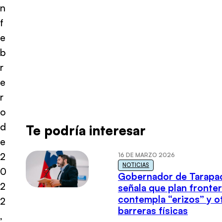
n
f
e
b
r
e
r
o
d
Te podría interesar
e
2
16 DE MARZO 2026
NOTICIAS
0
Gobernador de Tarapa
2
señala que plan fronter
contempla “erizos” y o
2
barreras físicas
,