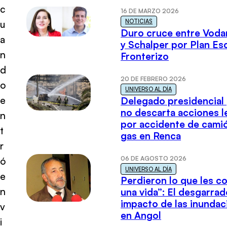
c
16 DE MARZO 2026
NOTICIAS
u
Duro cruce entre Voda
a
y Schalper por Plan E
n
Fronterizo
d
20 DE FEBRERO 2026
o
UNIVERSO AL DÍA
e
Delegado presidencial
no descarta acciones l
n
por accidente de cami
t
gas en Renca
r
06 DE AGOSTO 2026
ó
UNIVERSO AL DÍA
e
Perdieron lo que les c
n
una vida”: El desgarrad
impacto de las inundac
v
en Angol
i