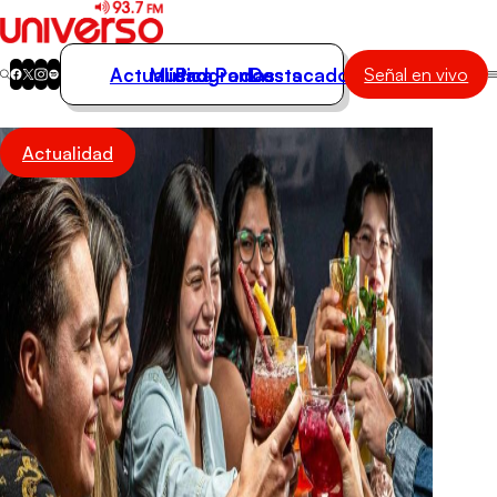
Actualidad
Música
Programas
Podcasts
Destacados
Señal en vivo
Actualidad
Actualidad
Música
Programas
Podcasts
Destacados