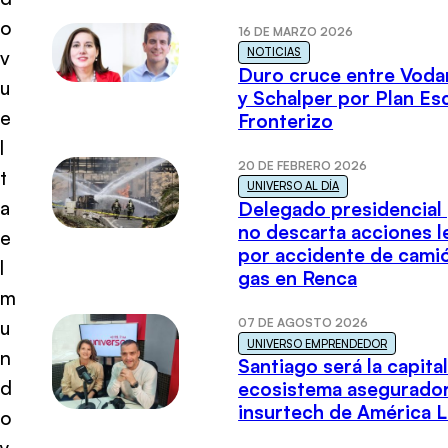
o
16 DE MARZO 2026
NOTICIAS
v
Duro cruce entre Voda
u
y Schalper por Plan E
e
Fronterizo
l
20 DE FEBRERO 2026
t
UNIVERSO AL DÍA
a
Delegado presidencial
no descarta acciones l
e
por accidente de cami
l
gas en Renca
m
07 DE AGOSTO 2026
u
UNIVERSO EMPRENDEDOR
n
Santiago será la capital
d
ecosistema asegurador
insurtech de América L
o
y