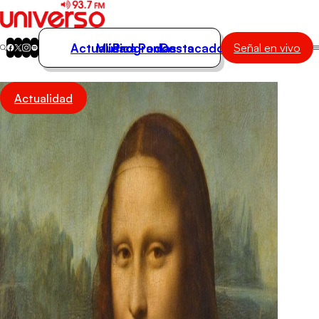
Actualidad
Música
Programas
Podcasts
Destacados
Señal en vivo
Actualidad
Actualidad
Música
Programas
Podcasts
Destacados