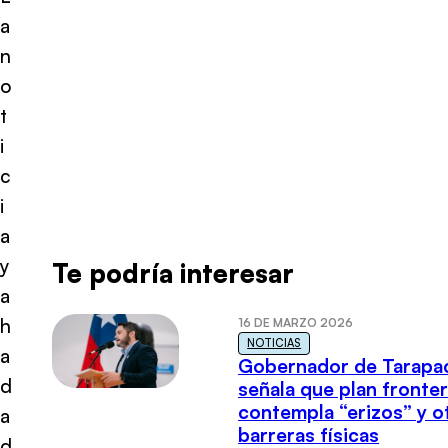
a
n
o
t
i
c
i
a
y
Te podría interesar
a
h
16 DE MARZO 2026
NOTICIAS
a
Gobernador de Tarapa
d
señala que plan fronter
contempla “erizos” y o
a
barreras físicas
d