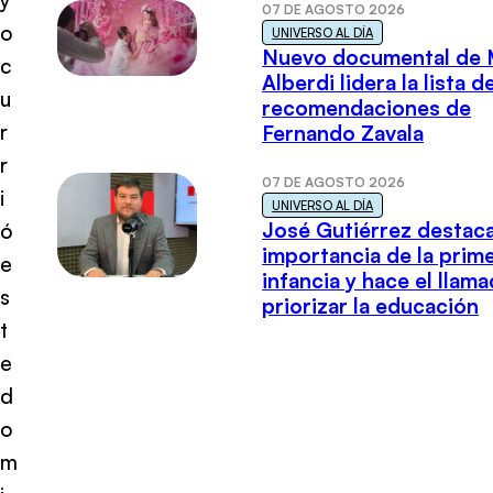
07 DE AGOSTO 2026
o
UNIVERSO AL DÍA
Nuevo documental de 
c
Alberdi lidera la lista d
u
recomendaciones de
r
Fernando Zavala
r
07 DE AGOSTO 2026
i
UNIVERSO AL DÍA
José Gutiérrez destaca
ó
importancia de la prim
e
infancia y hace el llam
s
priorizar la educación
t
e
d
o
m