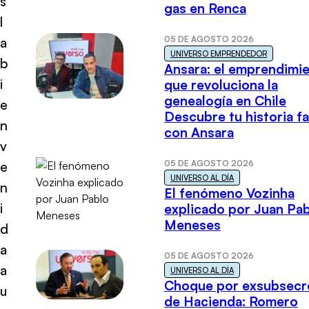
s
gas en Renca
l
05 DE AGOSTO 2026
a
UNIVERSO EMPRENDEDOR
b
Ansara: el emprendimi
i
que revoluciona la
genealogía en Chile
e
Descubre tu historia fa
n
con Ansara
v
05 DE AGOSTO 2026
e
UNIVERSO AL DÍA
n
El fenómeno Vozinha
i
explicado por Juan Pa
Meneses
d
a
05 DE AGOSTO 2026
a
UNIVERSO AL DÍA
Choque por exsubsecr
u
de Hacienda: Romero