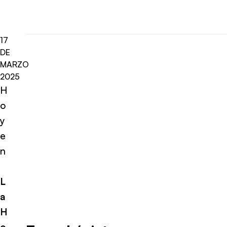
17
DE
MARZO
2025
H
o
y
e
n
L
a
H
o