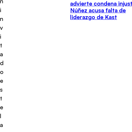
n
advierte condena injust
i
Núñez acusa falta de
liderazgo de Kast
n
v
i
t
a
d
o
e
s
t
e
l
a