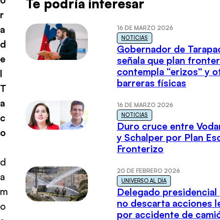
Te podría interesar
r
a
16 DE MARZO 2026
NOTICIAS
d
Gobernador de Tarapa
e
señala que plan fronter
contempla “erizos” y o
l
barreras físicas
T
a
16 DE MARZO 2026
NOTICIAS
c
Duro cruce entre Voda
o
y Schalper por Plan E
Fronterizo
d
20 DE FEBRERO 2026
a
UNIVERSO AL DÍA
m
Delegado presidencial
no descarta acciones l
o
por accidente de cami