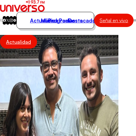
Actualidad
Música
Programas
Podcasts
Destacados
Señal en vivo
Actualidad
Actualidad
Música
Programas
Podcasts
Destacados