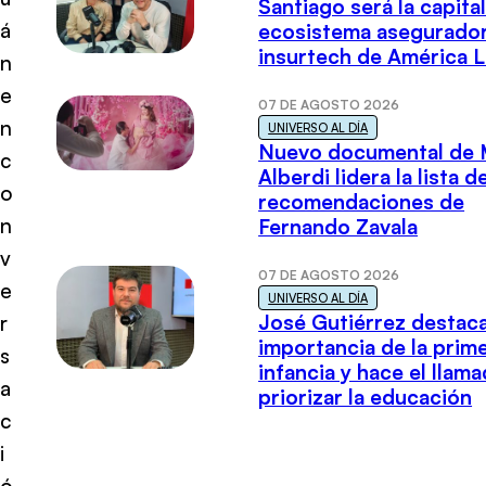
Santiago será la capital
á
ecosistema asegurador
insurtech de América L
n
e
07 DE AGOSTO 2026
n
UNIVERSO AL DÍA
Nuevo documental de 
c
Alberdi lidera la lista d
o
recomendaciones de
n
Fernando Zavala
v
07 DE AGOSTO 2026
e
UNIVERSO AL DÍA
José Gutiérrez destaca
r
importancia de la prim
s
infancia y hace el llam
a
priorizar la educación
c
i
ó