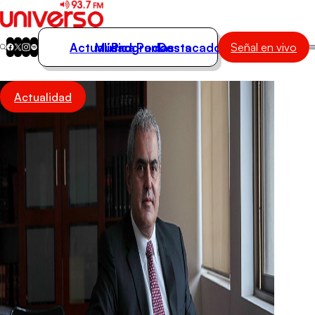
Actualidad
Música
Programas
Podcasts
Destacados
Señal en vivo
Actualidad
Actualidad
Música
Programas
Podcasts
Destacados