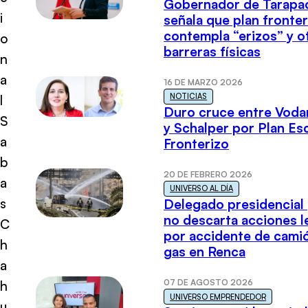
Gobernador de Tarapa
i
señala que plan fronter
contempla “erizos” y o
o
barreras físicas
n
a
16 DE MARZO 2026
NOTICIAS
l
Duro cruce entre Voda
S
y Schalper por Plan E
a
Fronterizo
b
20 DE FEBRERO 2026
a
UNIVERSO AL DÍA
s
Delegado presidencial
no descarta acciones l
C
por accidente de cami
h
gas en Renca
a
07 DE AGOSTO 2026
h
UNIVERSO EMPRENDEDOR
u