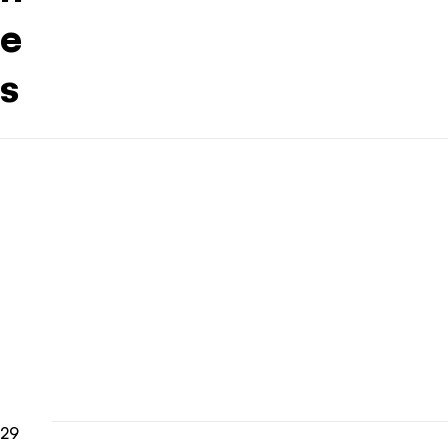
e
s
29