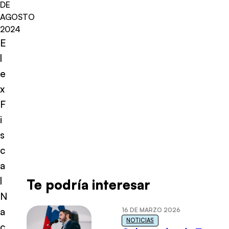
DE
AGOSTO
2024
E
l
e
x
F
i
s
c
a
l
Te podría interesar
N
a
16 DE MARZO 2026
NOTICIAS
c