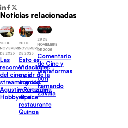
Noticias relacionadas
28 DE
28 DE
28 DE
NOVIEMBRE
NOVIEMBRE
NOVIEMBRE
DE 2025
DE 2025
DE 2025
Comentario
Las
Esto es
de Cine y
recomendaciones
Vida: Lo
plataformas
del cine y el
mejor de la
con
streaming con
comida
Fernando
Agustín Pérez de
vegetariana
Zavala
Hobby Space
en el
restaurante
Quínoa