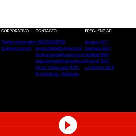
CORPORATIVO
CONTACTO
FRECUENCIAS
Tarifas electorales
+56223456789
Iquique 92.7
Quienes somos
lorena.tapia@universo.cl
Santiago 93.7
fredy.quiroga@universo.cl
Valdivia 99.9
olga.venegas@universo.cl
Osorno 102.1
Pérez Valenzuela 1620.
La Serena 92.9
Providencia - Santiago.