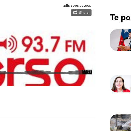
Te po