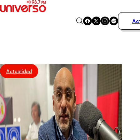
Ac
Actualidad
Música
Programas
Podcasts
Destacados
Actualidad