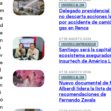
a
UNIVERSO AL DÍA
m
Delegado presidencial
no descarta acciones l
a
por accidente de cami
d
gas en Renca
e
07 DE AGOSTO 2026
n
UNIVERSO EMPRENDEDOR
i
Santiago será la capital
v
ecosistema asegurador
insurtech de América L
e
l
07 DE AGOSTO 2026
a
UNIVERSO AL DÍA
Nuevo documental de 
c
Alberdi lidera la lista d
i
recomendaciones de
ó
Fernando Zavala
n
07 DE AGOSTO 2026