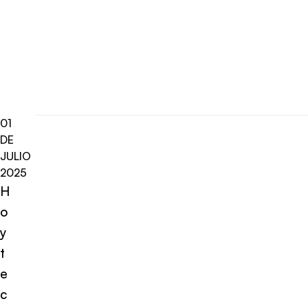
01
DE
JULIO
2025
H
o
y
t
e
c