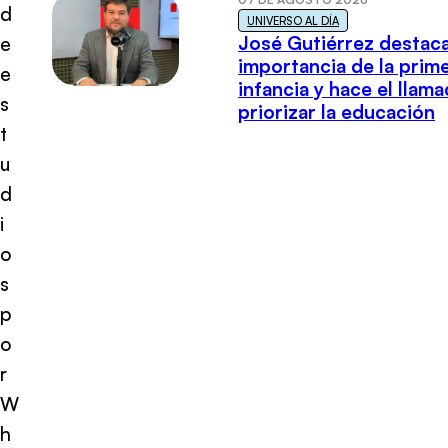
d
UNIVERSO AL DÍA
José Gutiérrez destaca
e
importancia de la prim
e
infancia y hace el llam
s
priorizar la educación
t
u
d
i
o
s
p
o
r
W
h