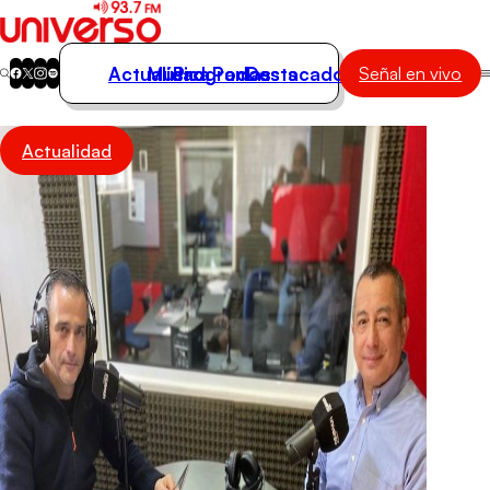
Actualidad
Música
Programas
Podcasts
Destacados
Señal en vivo
Actualidad
Actualidad
Música
Programas
Podcasts
Destacados