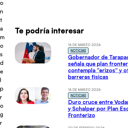
o
n
t
a
Te podría interesar
m
o
16 DE MARZO 2026
NOTICIAS
s
Gobernador de Tarapa
d
señala que plan fronter
contempla “erizos” y o
e
barreras físicas
l
p
16 DE MARZO 2026
NOTICIAS
r
Duro cruce entre Voda
o
y Schalper por Plan E
g
Fronterizo
r
20 DE FEBRERO 2026