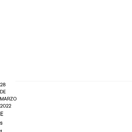
28
DE
MARZO
2022
E
s
t