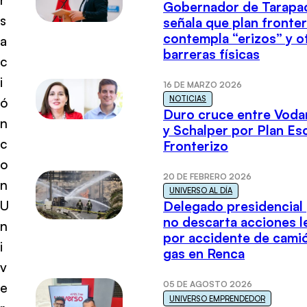
Gobernador de Tarapa
s
señala que plan fronter
contempla “erizos” y o
a
barreras físicas
c
i
16 DE MARZO 2026
NOTICIAS
ó
Duro cruce entre Voda
n
y Schalper por Plan E
c
Fronterizo
o
20 DE FEBRERO 2026
n
UNIVERSO AL DÍA
U
Delegado presidencial
no descarta acciones l
n
por accidente de cami
i
gas en Renca
v
05 DE AGOSTO 2026
e
UNIVERSO EMPRENDEDOR