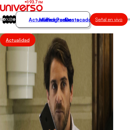
Actualidad
Música
Programas
Podcasts
Destacados
Señal en vivo
Actualidad
Actualidad
Música
Programas
Podcasts
Destacados