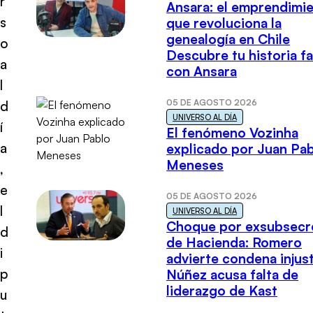
r
Ansara: el emprendimi
s
que revoluciona la
genealogía en Chile
o
Descubre tu historia fa
a
con Ansara
l
05 DE AGOSTO 2026
d
UNIVERSO AL DÍA
í
El fenómeno Vozinha
a
explicado por Juan Pa
Meneses
,
e
05 DE AGOSTO 2026
l
UNIVERSO AL DÍA
Choque por exsubsecr
d
de Hacienda: Romero
i
advierte condena injust
p
Núñez acusa falta de
liderazgo de Kast
u