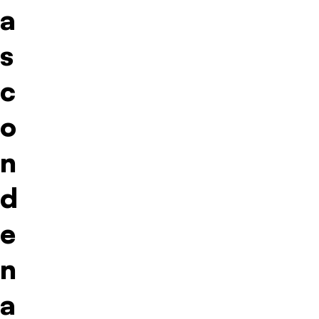
a
s
c
o
n
d
e
n
a