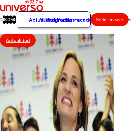
Actualidad
Música
Programas
Podcasts
Destacados
Señal en vivo
Actualidad
Actualidad
Música
Programas
Podcasts
Destacados