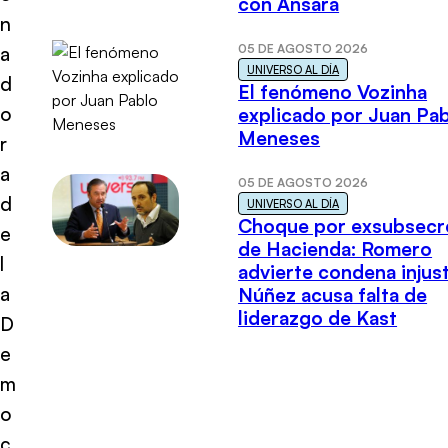
con Ansara
n
05 DE AGOSTO 2026
a
UNIVERSO AL DÍA
d
El fenómeno Vozinha
o
explicado por Juan Pa
Meneses
r
a
05 DE AGOSTO 2026
d
UNIVERSO AL DÍA
Choque por exsubsecr
e
de Hacienda: Romero
l
advierte condena injust
a
Núñez acusa falta de
liderazgo de Kast
D
e
m
o
c