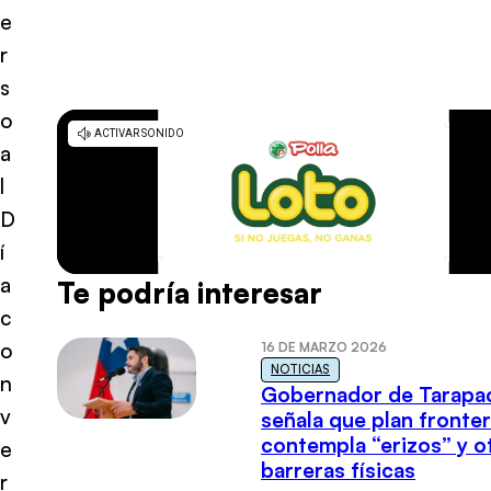
e
r
s
o
a
l
D
í
a
Te podría interesar
c
o
16 DE MARZO 2026
NOTICIAS
n
Gobernador de Tarapa
v
señala que plan fronter
contempla “erizos” y o
e
barreras físicas
r