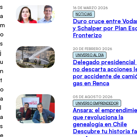
s
16 DE MARZO 2026
NOTICIAS
a
Duro cruce entre Voda
m
y Schalper por Plan E
o
Fronterizo
s
20 DE FEBRERO 2026
j
UNIVERSO AL DÍA
u
Delegado presidencial
no descarta acciones l
n
por accidente de cami
t
gas en Renca
o
05 DE AGOSTO 2026
a
UNIVERSO EMPRENDEDOR
l
Ansara: el emprendimi
a
que revoluciona la
genealogía en Chile
s
Descubre tu historia fa
e