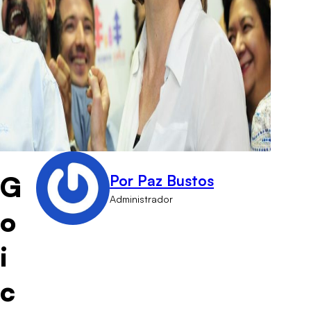
G
Por Paz Bustos
Administrador
o
i
c