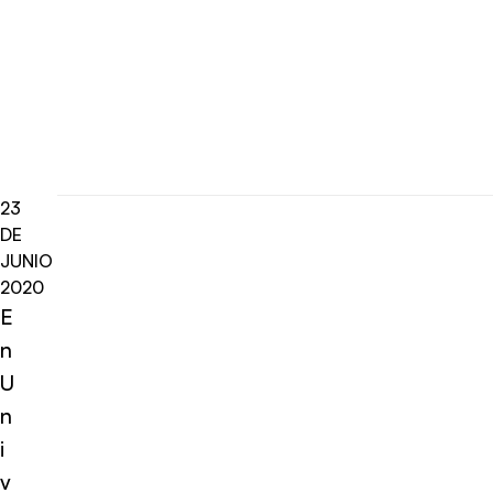
23
DE
JUNIO
2020
E
n
U
n
i
v