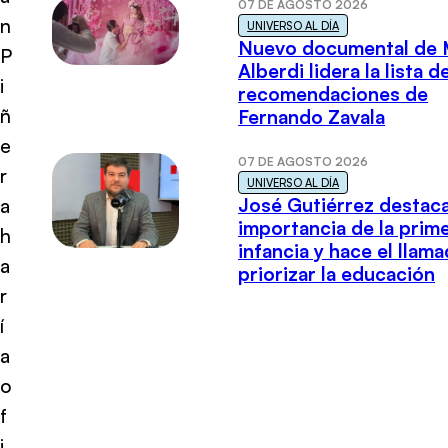
07 DE AGOSTO 2026
n
UNIVERSO AL DÍA
Nuevo documental de 
P
Alberdi lidera la lista d
i
recomendaciones de
ñ
Fernando Zavala
e
07 DE AGOSTO 2026
r
UNIVERSO AL DÍA
José Gutiérrez destaca
a
importancia de la prim
h
infancia y hace el llam
a
priorizar la educación
r
í
a
o
f
i