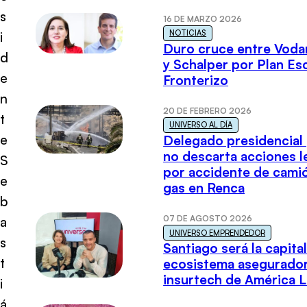
s
16 DE MARZO 2026
NOTICIAS
i
Duro cruce entre Voda
d
y Schalper por Plan E
e
Fronterizo
n
20 DE FEBRERO 2026
t
UNIVERSO AL DÍA
e
Delegado presidencial
no descarta acciones l
S
por accidente de cami
e
gas en Renca
b
07 DE AGOSTO 2026
a
UNIVERSO EMPRENDEDOR
s
Santiago será la capital
t
ecosistema asegurador
insurtech de América L
i
á