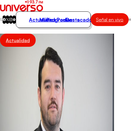
Actualidad
Música
Programas
Podcasts
Destacados
Señal en vivo
Actualidad
Actualidad
Música
Programas
Podcasts
Destacados