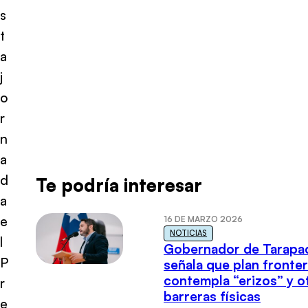
s
t
a
j
o
r
n
a
d
Te podría interesar
a
e
16 DE MARZO 2026
NOTICIAS
l
Gobernador de Tarapa
P
señala que plan fronter
contempla “erizos” y o
r
barreras físicas
e