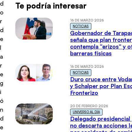
d
Te podría interesar
o
r
16 DE MARZO 2026
NOTICIAS
d
Gobernador de Tarapa
e
señala que plan fronter
contempla “erizos” y o
l
barreras físicas
a
r
16 DE MARZO 2026
NOTICIAS
e
Duro cruce entre Voda
g
y Schalper por Plan E
i
Fronterizo
ó
20 DE FEBRERO 2026
n
UNIVERSO AL DÍA
d
Delegado presidencial
no descarta acciones l
e