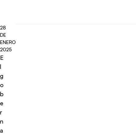
28
DE
ENERO
2025
E
l
g
o
b
e
r
n
a