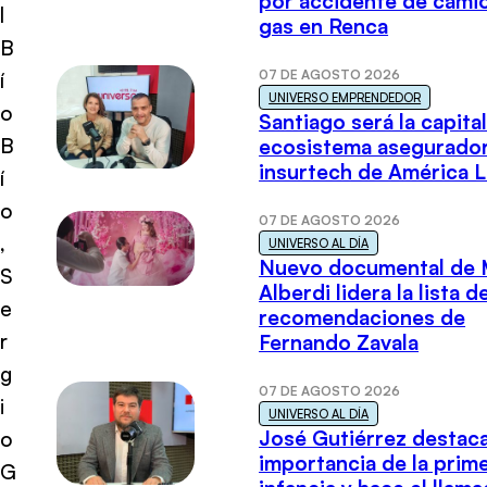
por accidente de cami
l
gas en Renca
B
07 DE AGOSTO 2026
í
UNIVERSO EMPRENDEDOR
o
Santiago será la capital
B
ecosistema asegurador
insurtech de América L
í
o
07 DE AGOSTO 2026
,
UNIVERSO AL DÍA
Nuevo documental de 
S
Alberdi lidera la lista d
e
recomendaciones de
r
Fernando Zavala
g
07 DE AGOSTO 2026
i
UNIVERSO AL DÍA
José Gutiérrez destaca
o
importancia de la prim
G