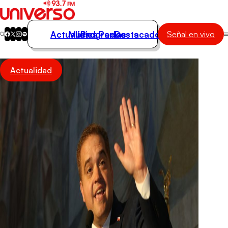
Actualidad
Música
Programas
Podcasts
Destacados
Señal en vivo
Actualidad
Actualidad
Música
Programas
Podcasts
Destacados