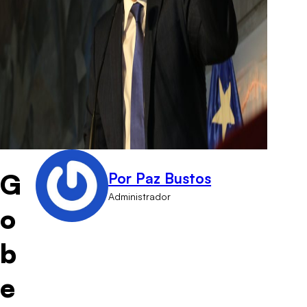
G
Por Paz Bustos
Administrador
o
b
e