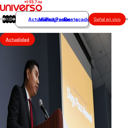
Actualidad
Música
Programas
Podcasts
Destacados
Señal en vivo
Actualidad
Actualidad
Música
Programas
Podcasts
Destacados