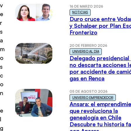
v
16 DE MARZO 2026
NOTICIAS
e
Duro cruce entre Voda
r
y Schalper por Plan E
s
Fronterizo
a
20 DE FEBRERO 2026
m
UNIVERSO AL DÍA
o
Delegado presidencial
no descarta acciones l
s
por accidente de cami
c
gas en Renca
o
05 DE AGOSTO 2026
n
UNIVERSO EMPRENDEDOR
Ansara: el emprendimi
e
que revoluciona la
genealogía en Chile
l
Descubre tu historia fa
g