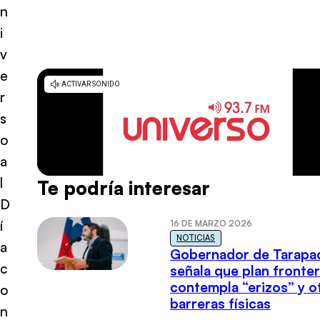
n
i
v
e
r
s
o
a
l
Te podría interesar
D
í
16 DE MARZO 2026
NOTICIAS
a
Gobernador de Tarapa
c
señala que plan fronter
contempla “erizos” y o
o
barreras físicas
n