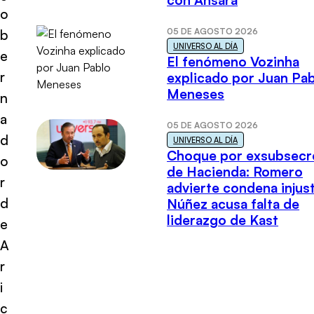
con Ansara
o
05 DE AGOSTO 2026
b
UNIVERSO AL DÍA
e
El fenómeno Vozinha
r
explicado por Juan Pa
Meneses
n
a
05 DE AGOSTO 2026
d
UNIVERSO AL DÍA
Choque por exsubsecr
o
de Hacienda: Romero
r
advierte condena injust
d
Núñez acusa falta de
liderazgo de Kast
e
A
r
i
c