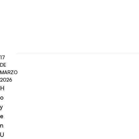
17
DE
MARZO
2026
H
o
y
e
n
U