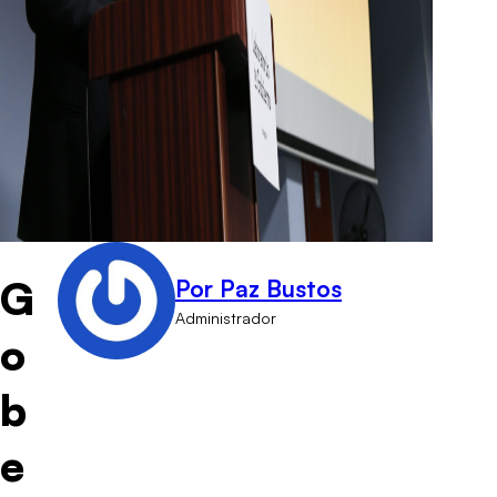
G
Por Paz Bustos
Administrador
o
b
e