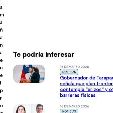
a
m
a
ñ
a
n
a
Te podría interesar
e
n
16 DE MARZO 2026
NOTICIAS
e
Gobernador de Tarapa
l
señala que plan fronter
contempla “erizos” y o
p
barreras físicas
r
o
16 DE MARZO 2026
NOTICIAS
g