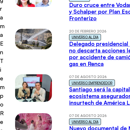
Duro cruce entre Voda
r
y Schalper por Plan E
a
Fronterizo
m
20 DE FEBRERO 2026
a
UNIVERSO AL DÍA
E
Delegado presidencial
no descarta acciones l
n
por accidente de cami
T
gas en Renca
i
07 DE AGOSTO 2026
e
UNIVERSO EMPRENDEDOR
m
Santiago será la capital
p
ecosistema asegurador
insurtech de América L
o
R
07 DE AGOSTO 2026
e
UNIVERSO AL DÍA
Nuevo documental de 