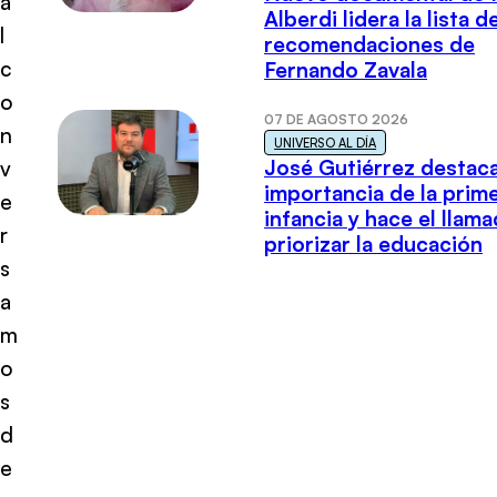
a
Alberdi lidera la lista d
l
recomendaciones de
c
Fernando Zavala
o
07 DE AGOSTO 2026
n
UNIVERSO AL DÍA
José Gutiérrez destaca
v
importancia de la prim
e
infancia y hace el llam
r
priorizar la educación
s
a
m
o
s
d
e