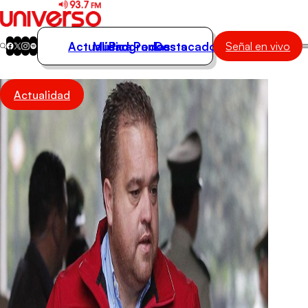
Actualidad
Música
Programas
Podcasts
Destacados
Señal en vivo
Actualidad
Actualidad
Música
Programas
Podcasts
Destacados