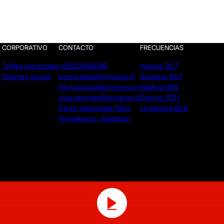
CORPORATIVO
CONTACTO
FRECUENCIAS
Tarifas electorales
+56223456789
Iquique 92.7
Quienes somos
lorena.tapia@universo.cl
Santiago 93.7
fredy.quiroga@universo.cl
Valdivia 99.9
olga.venegas@universo.cl
Osorno 102.1
Pérez Valenzuela 1620.
La Serena 92.9
Providencia - Santiago.