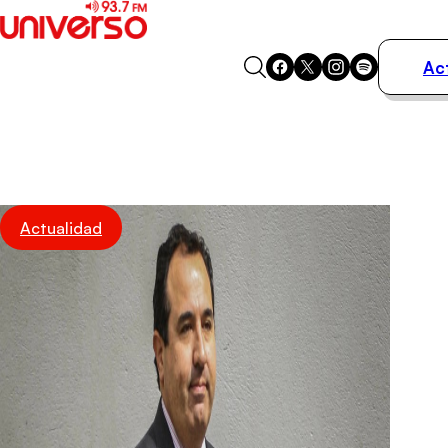
Ac
Actualidad
Música
Programas
Podcasts
Destacados
Actualidad