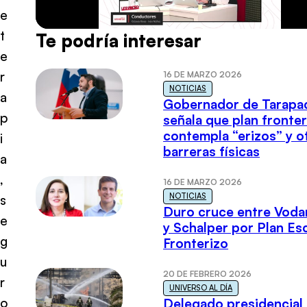
e
t
Te podría interesar
e
r
16 DE MARZO 2026
NOTICIAS
a
Gobernador de Tarapa
p
señala que plan fronter
contempla “erizos” y o
i
barreras físicas
a
,
16 DE MARZO 2026
NOTICIAS
s
Duro cruce entre Voda
e
y Schalper por Plan E
g
Fronterizo
u
20 DE FEBRERO 2026
r
UNIVERSO AL DÍA
o
Delegado presidencial