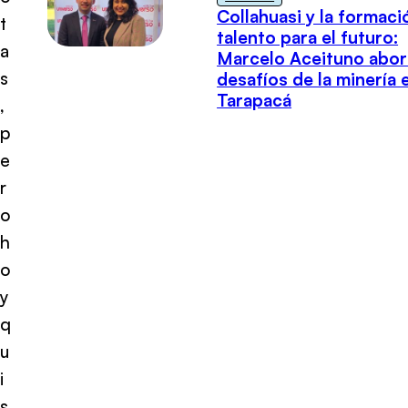
Collahuasi y la formaci
t
talento para el futuro:
a
Marcelo Aceituno abor
s
desafíos de la minería 
Tarapacá
,
p
e
r
o
h
o
y
q
u
i
s