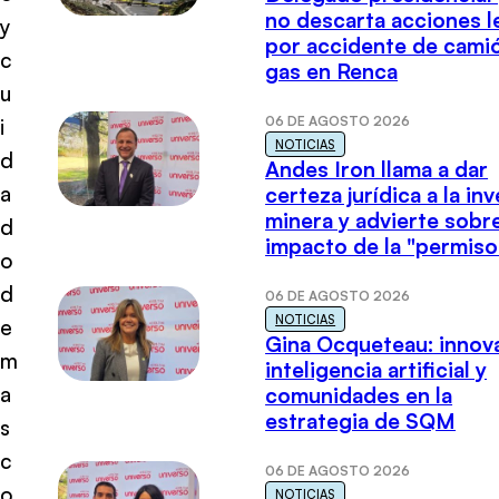
no descarta acciones l
y
por accidente de cami
c
gas en Renca
u
06 DE AGOSTO 2026
i
NOTICIAS
d
Andes Iron llama a dar
a
certeza jurídica a la in
minera y advierte sobre
d
impacto de la "permiso
o
d
06 DE AGOSTO 2026
NOTICIAS
e
Gina Ocqueteau: innov
m
inteligencia artificial y
a
comunidades en la
estrategia de SQM
s
c
06 DE AGOSTO 2026
o
NOTICIAS