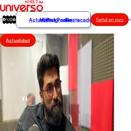
Actualidad
Música
Programas
Podcasts
Destacados
Señal en vivo
Actualidad
Actualidad
Música
Programas
Podcasts
Destacados