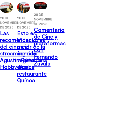
28 DE
28 DE
28 DE
NOVIEMBRE
NOVIEMBRE
NOVIEMBRE
DE 2025
DE 2025
DE 2025
Comentario
Las
Esto es
de Cine y
recomendaciones
Vida: Lo
plataformas
del cine y el
mejor de la
con
streaming con
comida
Fernando
Agustín Pérez de
vegetariana
Zavala
Hobby Space
en el
restaurante
Quínoa