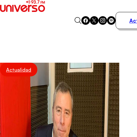
Ac
Actualidad
Música
Programas
Podcasts
Destacados
Actualidad