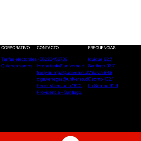
CORPORATIVO
CONTACTO
FRECUENCIAS
Tarifas electorales
+56223456789
Iquique 92.7
Quienes somos
lorena.tapia@universo.cl
Santiago 93.7
fredy.quiroga@universo.cl
Valdivia 99.9
olga.venegas@universo.cl
Osorno 102.1
Pérez Valenzuela 1620.
La Serena 92.9
Providencia - Santiago.