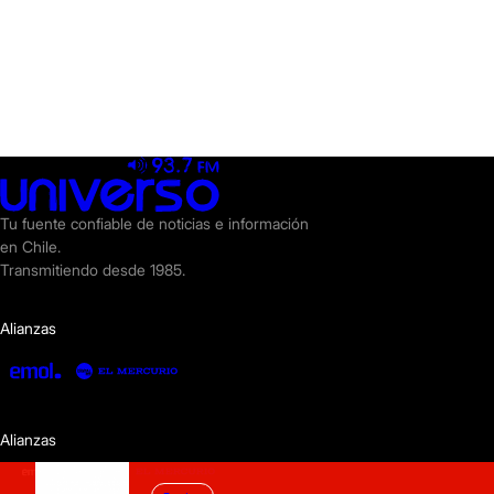
Tu fuente confiable de noticias e información
en Chile.
Transmitiendo desde 1985.
Alianzas
Alianzas