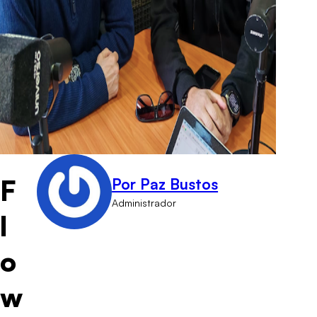
F
Por Paz Bustos
Administrador
l
o
w