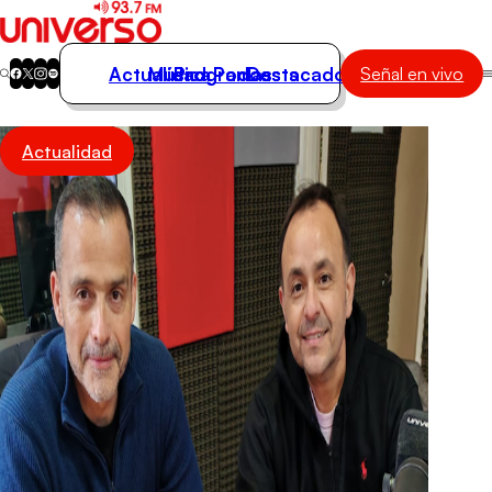
Actualidad
Música
Programas
Podcasts
Destacados
Señal en vivo
Actualidad
Actualidad
Música
Programas
Podcasts
Destacados