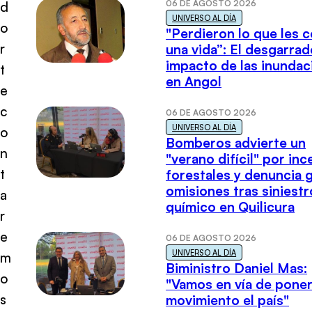
06 DE AGOSTO 2026
d
UNIVERSO AL DÍA
o
"Perdieron lo que les 
r
una vida”: El desgarrad
impacto de las inundac
t
en Angol
e
c
06 DE AGOSTO 2026
UNIVERSO AL DÍA
o
Bomberos advierte un
n
"verano difícil" por in
t
forestales y denuncia 
omisiones tras siniestr
a
químico en Quilicura
r
e
06 DE AGOSTO 2026
UNIVERSO AL DÍA
m
Biministro Daniel Mas:
o
"Vamos en vía de poner
s
movimiento el país"