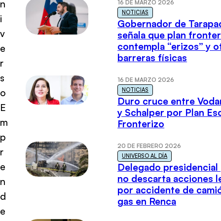
n
16 DE MARZO 2026
NOTICIAS
i
Gobernador de Tarapa
v
señala que plan fronter
contempla “erizos” y o
e
barreras físicas
r
s
16 DE MARZO 2026
NOTICIAS
o
Duro cruce entre Voda
E
y Schalper por Plan E
m
Fronterizo
p
20 DE FEBRERO 2026
r
UNIVERSO AL DÍA
e
Delegado presidencial
no descarta acciones l
n
por accidente de cami
d
gas en Renca
e