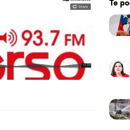
Te po