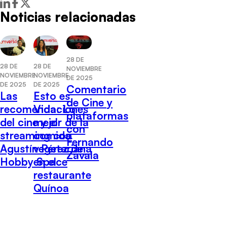
Noticias relacionadas
28 DE
28 DE
28 DE
NOVIEMBRE
NOVIEMBRE
NOVIEMBRE
DE 2025
DE 2025
DE 2025
Comentario
Las
Esto es
de Cine y
recomendaciones
Vida: Lo
plataformas
del cine y el
mejor de la
con
streaming con
comida
Fernando
Agustín Pérez de
vegetariana
Zavala
Hobby Space
en el
restaurante
Quínoa