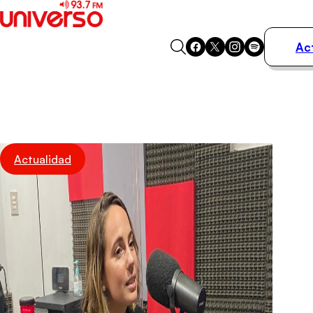
Ac
Actualidad
Música
Programas
Podcasts
Destacados
Actualidad