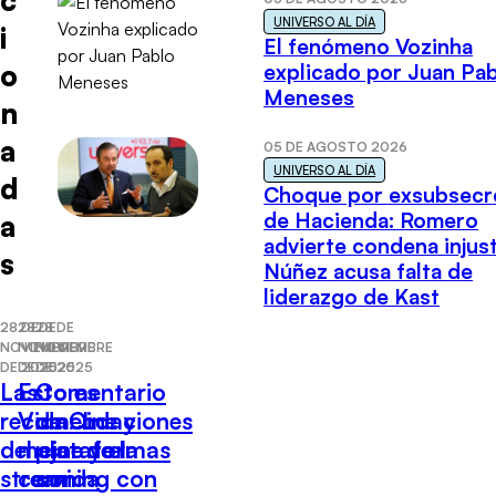
UNIVERSO AL DÍA
i
El fenómeno Vozinha
o
explicado por Juan Pa
Meneses
n
a
05 DE AGOSTO 2026
UNIVERSO AL DÍA
d
Choque por exsubsecr
de Hacienda: Romero
a
advierte condena injust
s
Núñez acusa falta de
liderazgo de Kast
28 DE
28 DE
28 DE
NOVIEMBRE
NOVIEMBRE
NOVIEMBRE
DE 2025
DE 2025
DE 2025
Las
Esto es
Comentario
recomendaciones
Vida: Lo
de Cine y
del cine y el
mejor de la
plataformas
streaming con
comida
con