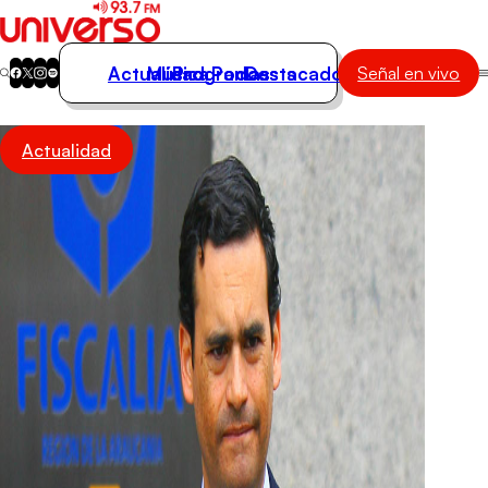
Actualidad
Música
Programas
Podcasts
Destacados
Señal en vivo
Actualidad
Actualidad
Música
Programas
Podcasts
Destacados