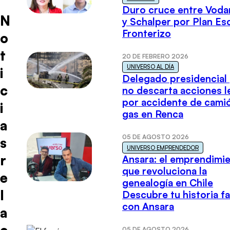
Duro cruce entre Voda
N
y Schalper por Plan E
Fronterizo
o
t
20 DE FEBRERO 2026
UNIVERSO AL DÍA
i
Delegado presidencial
c
no descarta acciones l
por accidente de cami
i
gas en Renca
a
05 DE AGOSTO 2026
s
UNIVERSO EMPRENDEDOR
r
Ansara: el emprendimi
que revoluciona la
e
genealogía en Chile
l
Descubre tu historia fa
con Ansara
a
c
05 DE AGOSTO 2026