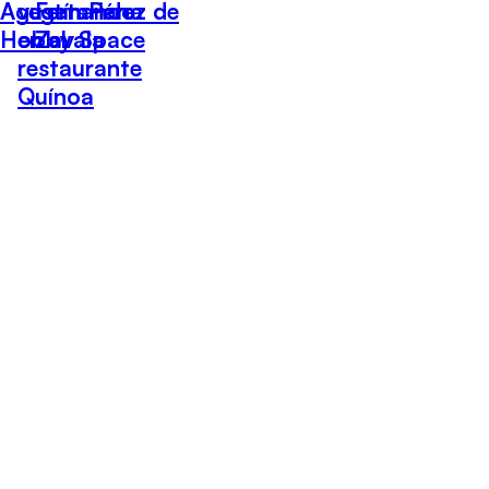
Agustín Pérez de
vegetariana
Fernando
Hobby Space
en el
Zavala
restaurante
Quínoa