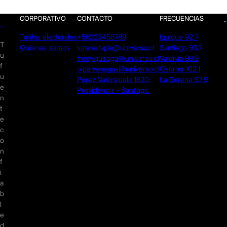
CORPORATIVO
CONTACTO
FRECUENCIAS
Tarifas electorales
+56223456789
Iquique 92.7
T
Quienes somos
lorena.tapia@universo.cl
Santiago 93.7
u
fredy.quiroga@universo.cl
Valdivia 99.9
f
olga.venegas@universo.cl
Osorno 102.1
u
Pérez Valenzuela 1620.
La Serena 92.9
e
Providencia - Santiago.
n
t
e
c
o
n
f
i
a
b
l
e
d