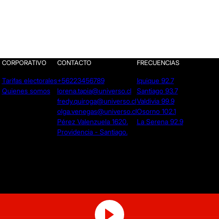
CORPORATIVO
CONTACTO
FRECUENCIAS
Tarifas electorales
+56223456789
Iquique 92.7
Quienes somos
lorena.tapia@universo.cl
Santiago 93.7
fredy.quiroga@universo.cl
Valdivia 99.9
olga.venegas@universo.cl
Osorno 102.1
Pérez Valenzuela 1620.
La Serena 92.9
Providencia - Santiago.