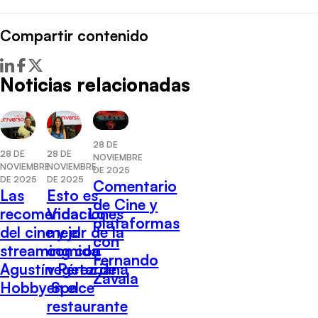
Compartir contenido
Noticias relacionadas
28 DE
28 DE
28 DE
NOVIEMBRE
NOVIEMBRE
NOVIEMBRE
DE 2025
DE 2025
DE 2025
Comentario
Las
Esto es
de Cine y
recomendaciones
Vida: Lo
plataformas
del cine y el
mejor de la
con
streaming con
comida
Fernando
Agustín Pérez de
vegetariana
Zavala
Hobby Space
en el
restaurante