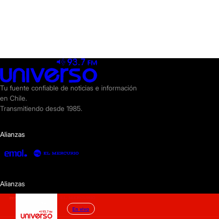
Tu fuente confiable de noticias e información
en Chile.
Transmitiendo desde 1985.
Alianzas
Alianzas
En vivo