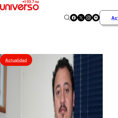
Ac
Actualidad
Música
Programas
Podcasts
Destacados
Actualidad