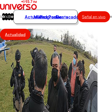
Actualidad
Música
Programas
Podcasts
Destacados
Señal en vivo
Actualidad
Actualidad
Música
Programas
Podcasts
Destacados