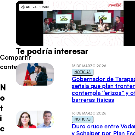
Te podría interesar
Compartir
contenido
16 DE MARZO 2026
NOTICIAS
Gobernador de Tarapa
señala que plan fronter
N
contempla “erizos” y o
o
barreras físicas
t
16 DE MARZO 2026
i
NOTICIAS
Duro cruce entre Voda
c
y Schalper por Plan E