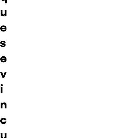
u
e
s
e
v
i
n
c
u