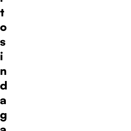
t
o
s
i
n
d
a
g
a