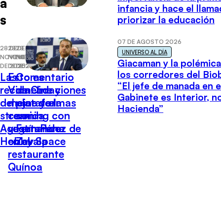
a
infancia y hace el llam
s
priorizar la educación
07 DE AGOSTO 2026
28 DE
28 DE
28 DE
UNIVERSO AL DÍA
NOVIEMBRE
NOVIEMBRE
NOVIEMBRE
Giacaman y la polémica
DE 2025
DE 2025
DE 2025
los corredores del Biob
Las
Esto es
Comentario
“El jefe de manada en e
recomendaciones
Vida: Lo
de Cine y
Gabinete es Interior, n
del cine y el
mejor de la
plataformas
Hacienda”
streaming con
comida
con
Agustín Pérez de
vegetariana
Fernando
Hobby Space
en el
Zavala
restaurante
Quínoa