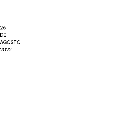
26
DE
AGOSTO
2022
Radio Universo
·
Fiscal Cristián Paredes ENTREV 26082022