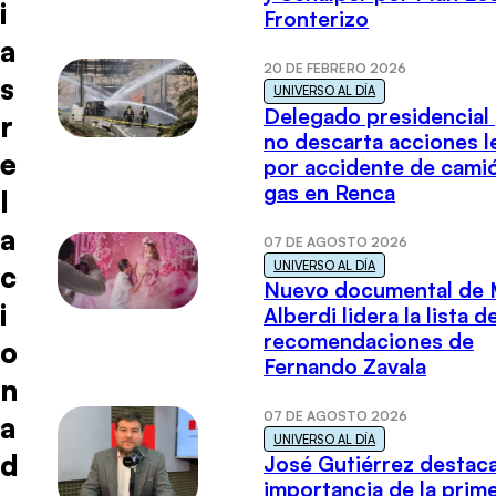
i
Fronterizo
a
20 DE FEBRERO 2026
s
UNIVERSO AL DÍA
Delegado presidencial
r
no descarta acciones l
e
por accidente de cami
gas en Renca
l
a
07 DE AGOSTO 2026
UNIVERSO AL DÍA
c
Nuevo documental de 
i
Alberdi lidera la lista d
recomendaciones de
o
Fernando Zavala
n
07 DE AGOSTO 2026
a
UNIVERSO AL DÍA
d
José Gutiérrez destaca
importancia de la prim