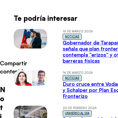
Te podría interesar
16 DE MARZO 2026
NOTICIAS
Gobernador de Tarapa
señala que plan fronter
contempla “erizos” y o
barreras físicas
Compartir
contenido
16 DE MARZO 2026
NOTICIAS
Duro cruce entre Voda
N
y Schalper por Plan E
Fronterizo
o
t
20 DE FEBRERO 2026
UNIVERSO AL DÍA
i