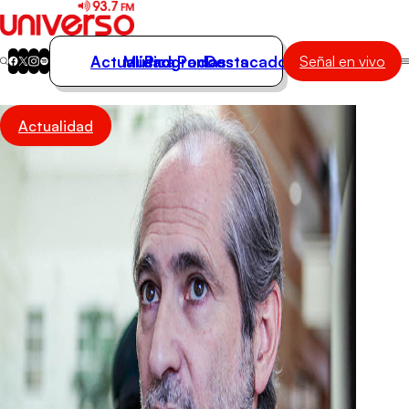
Actualidad
Música
Programas
Podcasts
Destacados
Señal en vivo
Actualidad
Actualidad
Música
Programas
Podcasts
Destacados