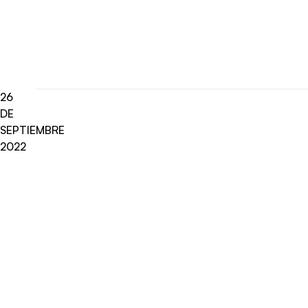
26
DE
SEPTIEMBRE
2022
Radio Universo
·
José Luis Perez Calaf ENTREV 26092022