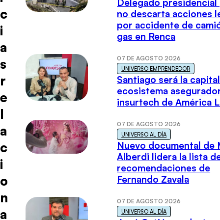
Delegado presidencial
c
no descarta acciones l
por accidente de cami
i
gas en Renca
a
07 DE AGOSTO 2026
s
UNIVERSO EMPRENDEDOR
r
Santiago será la capital
ecosistema asegurador
e
insurtech de América L
l
07 DE AGOSTO 2026
a
UNIVERSO AL DÍA
c
Nuevo documental de 
Alberdi lidera la lista d
i
recomendaciones de
o
Fernando Zavala
n
07 DE AGOSTO 2026
a
UNIVERSO AL DÍA